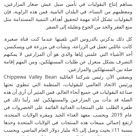
يساهم إنتاج البقوليات في تأمين سبل عيش صغار المزارعين،
ومعظمهم من النساء، في البلدان النامية. فمن هذه الزاوية، فإن
البقوليات تشكل أداة مهمة لتحقيق أهداف التنمية المستدامة مثل
منع الفقر والحد من الجوع وتقليله إلى الصفر.
كل ذلك يذكرني بالدروس التي تلقيتها عندما كنت فتاة صغيرة.
كانت عائلتي تعمل في الزراعة، ونشأت في مزرعة في ويسكنسن.
أحد الأشياء التي علمني إياها والدي هو أن المزارعين لا يمكنهم
التصرف بشكل منعزل عن طلبات المستهلكين، ومن المهم إقامة
صلة بين المستهلكين والمزارعين.
وبصفتي الآن رئيس شركتنا العائلية Chippewa Valley Bean
ورئيس الاتحاد العالمي للبقوليات، المنظمة التي تنطوي تحتها
صناعة البقوليات في جميع أنحاء العالم، فمن المثير أن أرى أن هذه
الصلة قد بدأت بين المزارعين والمستهلكين. لقد رأينا ذلك في
طفرة الطلب على المنتجات الغذائية القائمة على الخضروات في
عام 2019. وبحسب معهد الغذاء الجيد ومقره الولايات المتحدة،
ارتفع إجمالي مبيعات هذه المنتجات في الولايات المتحدة وحدها
بنسبة 11٪ بحيث وصل إلى 4.5 مليار دولار العام الماضي. وبحسب