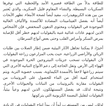
للطاقة بدلاً من الطاقة قصيرة الأمد واللحظية التي توفرها
السكريات البسيطة. والنشاء المقاوم قليل السكريد، والذي يُعتبر
من بين هذه الكربوهيدرات، مفيد أيضاً لصحة الأمعاء. تظهر الأبحاث
أيضاً أنه بفضل الفيتامينات المضادة للأكسدة والألياف العالية
الموجودة في البقوليات ومحتوى الدهون المنخفض، فإن الأشخاص
الذين لديهم عادات غذائية غنية بالبقوليات لديهم خطر أقل للإصابة
بمرض السكر وأمراض القلب وحتى بعض أنواع السرطان.
أخيرًا، لا يمكننا تجاهل الآثار البيئية ضمن إطار الصلات بين طلبات
الزبائن والأراضي الزراعية. حيث يحب المزارعون زراعة البقوليات.
لأن البقوليات تسحب جزيئات النيتروجين الحرة الموجودة في
الهواء إلى الأرض. وتقل الحاجة إلى دعم الأنواع النباتية الأخرى التي
سيتم زراعتها لاحقاً بالأسمدة الكيماوية، بسبب خصوبة التربة. ويتم
استخدام كمية أقل من الماء للحصول على البروتينات من
البقوليات مقارنة بالبروتينات من النباتات والحيوانات الأخرى.
ونتيجة لذلك، قد يفضل المستهلكون، الذين لديهم وعياً بيئياً،
البقوليات لتقليل البصمة الكربونية التي يتركونها.
لذلك، ليس من المستغرب أبداً أن يبدأ إنتاج البقوليات في الزيادة.