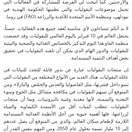
والأرجنتين. كما أتيحت لي الفرصة للمشاركة في الفعاليات التي
تحمل موضوعات البقوليات والتي نظمتها الحكومة الهندية في
نيودلهي، ومنظمة الأمم المتحدة للأغذية والزراعة (FAO) في روما.
لا بد أنكم تتساءلون لأي مناسبة تُعقد جميع هذه الفعاليات. حسناً،
يحتفل العالم في 10 فبراير باليوم العالمي للبقوليات. وقد خصصت
منظمة الفاو هذا اليوم للتذكير بالخصائص الغذائية والصحية والبيئية
للبقوليات والدور الهام الذي يمكن أن تلعبه البقوليات في تحقيق
بعض أهداف التنمية المستدامة.
إن منتجات البقوليات عبارة عن بذور قابلة للتجدد للنباتات في
عائلة البقوليات. هناك العديد من الأنواع المختلفة من البقوليات التي
تنمو داخل قشرتها، مثل الفاصوليا والعدس والحمّص والبازلاء. ومن
المتوقع أن تسهم البقوليات في مكافحة مشاكل مثل الجوع وسوء
التغذية والسمنة، لأنها مغذية وغنية بالبروتينات. وبما أن منتجات
البقوليات تتطلب كميات أقل من الأسمدة الكيماوية والمياه
لزراعتها، فلها أهمية حيوية من أجل الأنظمة الغذائية المستدامة
اللازمة لإطعام سكان العالم، والذي من المتوقع أن يصل عددهم
إلى 10 مليار نسمة بحلول عام 2050. ومن المهم بنفس القدر أن