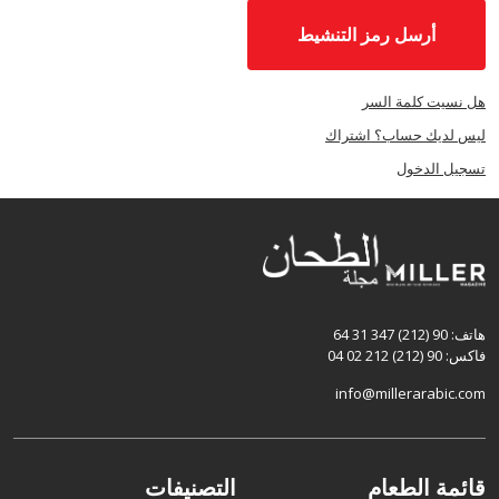
أرسل رمز التنشيط
هل نسيت كلمة السر
ليس لديك حساب؟ اشتراك
تسجيل الدخول
هاتف: 90 (212) 347 31 64
فاكس: 90 (212) 212 02 04
info@millerarabic.com
قائمة الطعام
التصنيفات