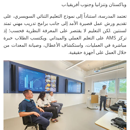
‬وباكستان‭ ‬وتنزانيا‭ ‬وجنوب‭ ‬أفريقيا‭.‬ب
‬خلال‭ ‬العمل‭ ‬على‭ ‬أجهزة‭ ‬حقيقية‭.‬