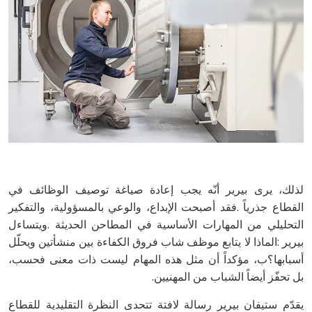
‬بل‭ ‬تحفّز‭ ‬أيضاً‭ ‬الشباب‭ ‬من‭ ‬المهنيين‭.‬