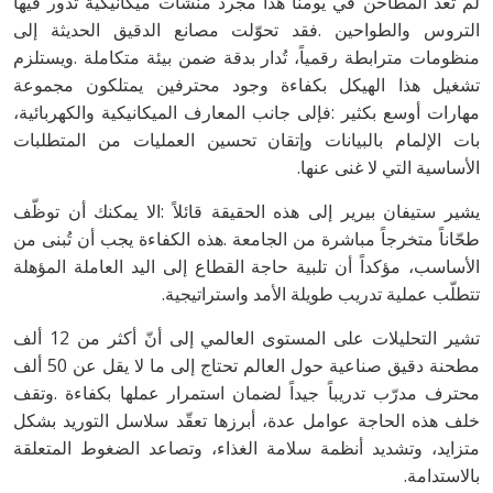
‬الأساسية‭ ‬التي‭ ‬لا‭ ‬غنى‭ ‬عنها‭.‬
‬تتطلّب‭ ‬عملية‭ ‬تدريب‭ ‬طويلة‭ ‬الأمد‭ ‬واستراتيجية‭.‬
‬بالاستدامة‭.‬