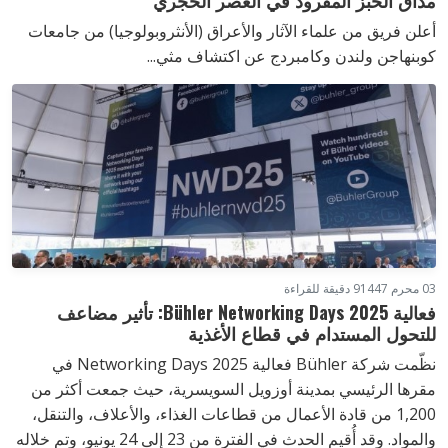
أعلن فريق من علماء الآثار والأعراق (الأنثروبولوجيا) من جامعات
كوبنهاجن ولندن وكامبردج عن اكتشاف مثي...
03 محرم 1447
9 دقيقة للقراءة
فعالية Bühler Networking Days 2025: تأثير مضاعف
للتحول المستدام في قطاع الأغذية
نظّمت شركة Bühler فعالية Networking Days 2025 في
مقرها الرئيسي بمدينة أوزويل السويسرية، حيث جمعت أكثر من
1,200 من قادة الأعمال من قطاعات الغذاء، والأعلاف، والتنقل،
والمواد. وقد أُقيم الحدث في الفترة من 23 إلى 24 يونيو، وتم خلاله