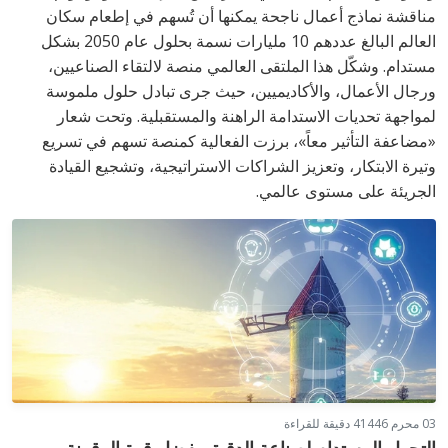
مناقشة نماذج أعمال ناجحة يمكنها أن تُسهم في إطعام سكان
العالم البالغ عددهم 10 مليارات نسمة بحلول عام 2050 بشكل
مستدام. وشكّل هذا الملتقى العالمي منصة لالتقاء الصناعيين،
ورجال الأعمال، والأكاديميين، حيث جرى تبادل حلول ملموسة
لمواجهة تحديات الاستدامة الراهنة والمستقبلية. وتحت شعار
«مضاعفة التأثير معاً»، برزت الفعالية كمنصة تسهم في تسريع
وتيرة الابتكار، وتعزيز الشراكات الاستراتيجية، وتشجيع القيادة
الجريئة على مستوى عالمي.
03 محرم 1446
4 دقيقة للقراءة
التحول المستدام لصناعة الدقيق بفضل قوة الرقمنة