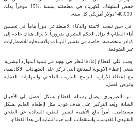
‬140,000‭ ‬دولار‭ ‬أمريكي‭ ‬كل‭ ‬سنة‭.‬
‬غير‭ ‬المتوقعة‭.‬
‭ ‬يجب‭ ‬على‭ ‬القطاع‭ ‬إعادة‭ ‬النظر‭ ‬في‭ ‬نهجه‭ ‬في‭ ‬تنمية‭ ‬الموارد‭ ‬البشرية‭.
‬وفرص‭ ‬العمل‭. ‬
‬التقليدي‭ ‬االقديمب،‭ ‬واستقطاب‭ ‬المواهب‭ ‬الشابة‭ ‬إلى‭ ‬هذا‭ ‬القطاع‭.‬