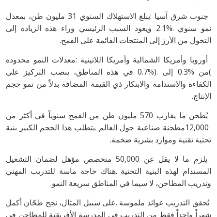
‬التحول‭ ‬من‭ ‬الأرز‭ ‬إلى‭ ‬المنتجات‭ ‬القائمة‭ ‬على‭ ‬القمح‭.‬
‬الإنتاج‭.‬
‬تحتية‭ ‬تقنية‭ ‬وموارد‭ ‬بشرية‭ ‬ضخمة‭.‬
‬وتدريب‭ ‬المطاحن،‭ ‬لا‭ ‬سيما‭ ‬في‭ ‬المناطق‭ ‬سريعة‭ ‬النمو‭.‬