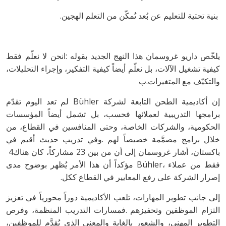
‭ ‬بنية‭ ‬تحتية‭ ‬للتعليم‭ ‬عن‭ ‬بُعد‭ ‬تُمكّن‭ ‬من‭ ‬التعلم‭ ‬الهجين‭.‬
‬والتكيّف‭ ‬مع‭ ‬المتغيرات‭.‬ب‭ ‬
‬باكستان،‭ ‬أشار‭ ‬غروسمان‭ ‬إلى‭ ‬أن‭ ‬من‭ ‬بين‭ ‬23‭ ‬مشاركاً،‭ ‬كان‭ ‬هناك‭ ‬4‭
‬إصرار‭ ‬الشركة‭ ‬على‭ ‬رفع‭ ‬المعايير‭ ‬في‭ ‬القطاع‭ ‬ككل‭.‬