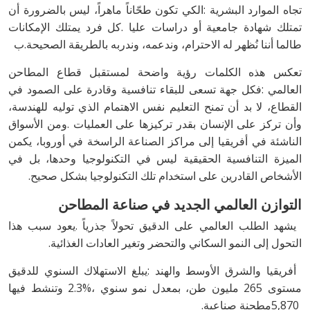
‬طالما‭ ‬أننا‭ ‬نُظهر‭ ‬له‭ ‬الاحترام،‭ ‬وندعمه،‭ ‬وندربه‭ ‬بالطريقة‭ ‬الصحيحة‭.‬ب
‬الأشخاص‭ ‬القادرين‭ ‬على‭ ‬استخدام‭ ‬تلك‭ ‬التكنولوجيا‭ ‬بشكل‭ ‬صحيح.
التوازن‭ ‬العالمي‭ ‬الجديد‭ ‬في‭ ‬صناعة‭ ‬المطاحن
‬التحول‭ ‬إلى‭ ‬النمو‭ ‬السكاني‭ ‬والتحضر‭ ‬وتغير‭ ‬العادات‭ ‬الغذائية‭.‬
‬5,870‭ ‬مطحنة‭ ‬صناعية‭.‬