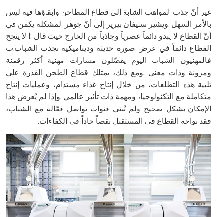
‬فقد‭ ‬يواجه‭ ‬القطاع‭ ‬في‭ ‬المستقبل‭ ‬نقصاً‭ ‬حاداً‭ ‬في‭ ‬الكفاءات‭.‬