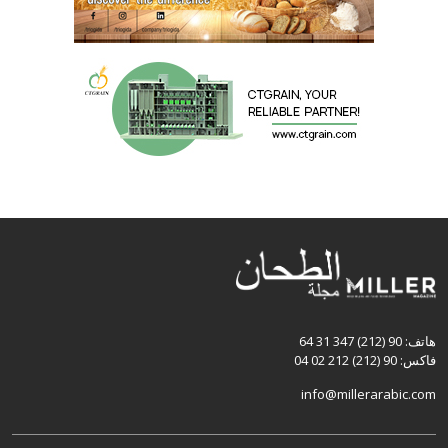
هاتف: 90 (212) 347 31 64
فاكس: 90 (212) 212 02 04
info@millerarabic.com