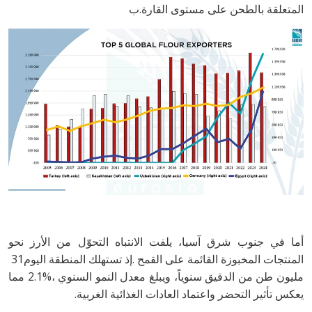
‬المتعلقة‭ ‬بالطحن‭ ‬على‭ ‬مستوى‭ ‬القارة‭.‬ب
‬المنتجات‭ ‬المخبوزة‭ ‬القائمة‭ ‬على‭ ‬القمح‭. ‬إذ‭ ‬تستهلك‭ ‬المنطقة‭ ‬اليوم‭ ‬31‭
‬يعكس‭ ‬تأثير‭ ‬التحضر‭ ‬واعتماد‭ ‬العادات‭ ‬الغذائية‭ ‬الغربية‭.‬