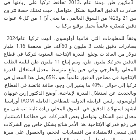
‬دقيق‭ ‬مُصدّرة‭ ‬عالمياً‭ ‬تحمل‭ ‬توقيع‭ ‬تركيا‭.‬ب
وفقاً‭ ‬للمعلومات‭ ‬التي‭ ‬قدّمها‭ ‬أولوسوي،‭ ‬أنهت‭ ‬تركيا‭ ‬عام‭ ‬2024‭
‬تركيا‭ ‬إلى‭ ‬حوالي‭ ‬49%،‭ ‬ما‭ ‬يشير‭ ‬إلى‭ ‬وجود‭ ‬طاقة‭ ‬فائضة‭ ‬في‭ ‬القطاع‭.
‬أولوسوي،‭ ‬رئيس‭ ‬الرابطة‭ ‬الدولية‭ ‬للمطاحن‭ ‬العاملة‭ ‬IAOM‭ ‬أوراسيا‭:
‬تنافسية،‭ ‬والقضاء‭ ‬على‭ ‬أوجه‭ ‬عدم‭ ‬الكفاءة‭.‬ب