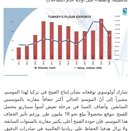
‬هذا‭ ‬الموسم،‭ ‬فإن‭ ‬جودة‭ ‬القمح‭ ‬أعلى‭ ‬بكثير‭ ‬مقارنة‭ ‬بالسنوات‭ ‬السابقة‭.