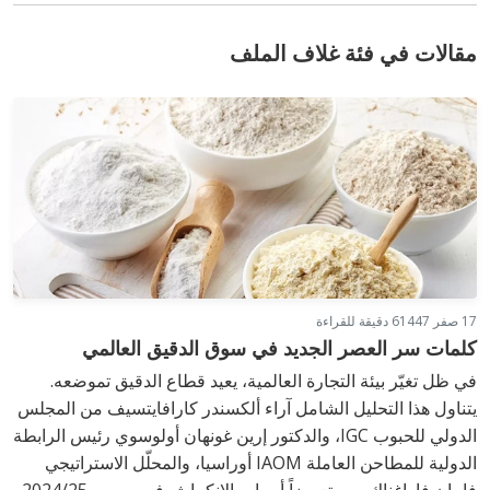
مقالات في فئة غلاف الملف
17 صفر 1447
6 دقيقة للقراءة
كلمات سر العصر الجديد في سوق الدقيق العالمي
في ظل تغيّر بيئة التجارة العالمية، يعيد قطاع الدقيق تموضعه.
يتناول هذا التحليل الشامل آراء ألكسندر كارافايتسيف من المجلس
الدولي للحبوب IGC، والدكتور إرين غونهان أولوسوي رئيس الرابطة
الدولية للمطاحن العاملة IAOM أوراسيا، والمحلّل الاستراتيجي
فابيان فاراغناك، مستعرضاً أسباب الانكماش في موسم 2024/25،