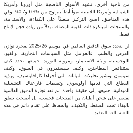
‬فقط‭.‬
‬اللعبة‭ ‬بالغة‭ ‬التعقيد.