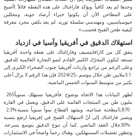
‬كيفية‭ ‬طحن‭ ‬القمح‭ ‬فحسب‭.‬»
استهلاك‭ ‬الدقيق‭ ‬في‭ ‬أفريقيا‭ ‬وآسيا‭ ‬في‭ ‬ازدياد
‬تستعد‭ ‬لتكون‭ ‬المحرّك‭ ‬الكبير‭ ‬القادم‭ ‬لنمو‭ ‬التجارة‭ ‬العالمية‭ ‬للدقيق‭.
‬بكثير‭ ‬من‭ ‬متوسط‭ ‬السنوات‭ ‬الخمس‭ ‬الماضية‭. ‬
تُظهر‭ ‬البيانات‭ ‬هذا‭ ‬الاتجاه‭ ‬بوضوح‭: ‬فأفريقيا‭ ‬تستهلك‭ ‬سنوياً‭ ‬265‭
‬5,870‭ ‬مطحنة‭ ‬صناعية،‭ ‬ويشهد‭ ‬القطاع‭ ‬نمواً‭ ‬سنوياً‭ ‬بنسبة‭ ‬2.3%‭.