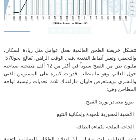
‬والتحضر،‭ ‬وتغير‭ ‬أنماط‭ ‬التغذية‭. ‬ففي‭ ‬الوقت‭ ‬الراهن،‭ ‬يُعالَج‭ ‬نحو‭ ‬570‭
‬المطاحن‭ ‬وهي‭: ‬
‭ ‬تنويع‭ ‬مصادر‭ ‬توريد‭ ‬القمح
‭ ‬الأهمية‭ ‬المحورية‭ ‬للجودة‭ ‬وإمكانية‭ ‬التتبع
‭ ‬الحاجة‭ ‬الملحة‭ ‬لكفاءة‭ ‬الطاقة