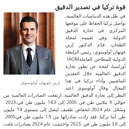
قوة‭ ‬تركيا‭ ‬في‭ ‬تصدير‭ ‬الدقيق
‬الدولية‭ ‬للمطاحن‭ ‬العاملة‭ ‬IAOM‭
إرين غونهان أولوسوي،
‬حوالي‭ ‬9‭ ‬ملايين‭ ‬طن‭ ‬في‭ ‬2005‭ ‬إلى‭ ‬14.3‭ ‬مليون‭ ‬طن‭ ‬في‭ ‬2023،‭
‬طن‭. ‬أما‭ ‬تركيا،‭ ‬فقد‭ ‬زادت‭ ‬صادراتها‭ ‬من‭ ‬1.9‭ ‬مليون‭ ‬طن‭ ‬في‭ ‬2005‭