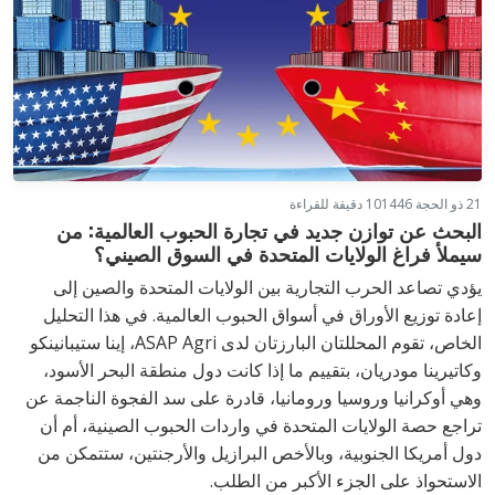
21 ذو الحجة 1446
10 دقيقة للقراءة
البحث عن توازن جديد في تجارة الحبوب العالمية: من
سيملأ فراغ الولايات المتحدة في السوق الصيني؟
يؤدي تصاعد الحرب التجارية بين الولايات المتحدة والصين إلى
إعادة توزيع الأوراق في أسواق الحبوب العالمية. في هذا التحليل
الخاص، تقوم المحللتان البارزتان لدى ASAP Agri، إينا ستيبانينكو
وكاتيرينا مودريان، بتقييم ما إذا كانت دول منطقة البحر الأسود،
وهي أوكرانيا وروسيا ورومانيا، قادرة على سد الفجوة الناجمة عن
تراجع حصة الولايات المتحدة في واردات الحبوب الصينية، أم أن
دول أمريكا الجنوبية، وبالأخص البرازيل والأرجنتين، ستتمكن من
الاستحواذ على الجزء الأكبر من الطلب.