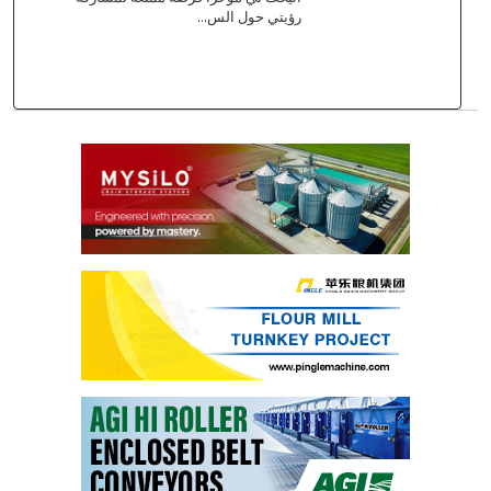
رؤيتي حول الس...