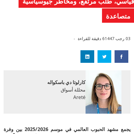
ياسي، طلب مرتفع، ومخاطر جيوسياسية
متصاعدة
03 رجب 1447
6 دقيقة للقراءة
كارلوتا دي باسكواله
محللة أسواق
Areté