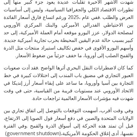
‬كبير‭ ‬بسبب‭ ‬حالة‭ ‬عدم‭ ‬اليقين‭ ‬المحيطة‭ ‬بحرب‭ ‬تجارية‭ ‬أميركية‭ ‬جديدة‭.
‬والقمح‭ ‬الصلب‭ ‬إلى‭ ‬أوروبا،‭ ‬ما‭ ‬خفف‭ ‬جزئياً‭ ‬من‭ ‬ضغوط‭ ‬الأسعار‭.‬
‬شهدت‭ ‬فيه‭ ‬مؤشرات‭ ‬الأسعار‭ ‬العالمية‭ ‬تراجعات‭ ‬حادة.
‬نفسها،‭ ‬أدى‭ ‬إغلاق‭ ‬الحكومة‭ ‬الأمريكية‭ (‬government shutdown‭)‬،‭