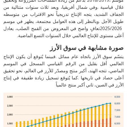
‬أعلى‭ ‬مستوى‭ ‬للإنتاج‭ ‬العالمي‭ ‬خلال‭ ‬السنوات‭ ‬التسع‭ ‬الماضية‭.‬
صورة‭ ‬مشابهة‭ ‬في‭ ‬سوق‭ ‬الأرز
‬الأرز‭ ‬في‭ ‬الصين،‭ ‬ثاني‭ ‬أكبر‭ ‬منتج‭ ‬عالمياً