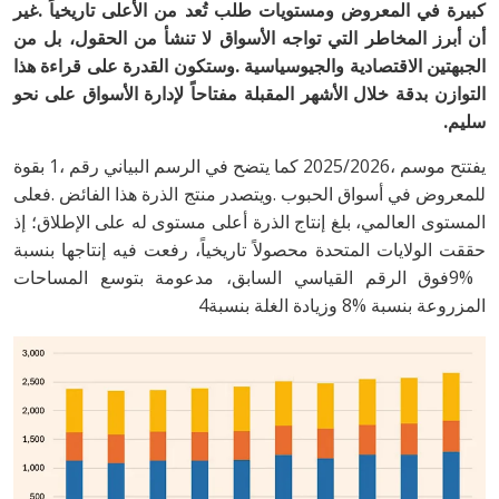
‬سليم‭. ‬
‬المزروعة‭ ‬بنسبة‭ ‬8‭% ‬وزيادة‭ ‬الغلة‭ ‬بنسبة‭ ‬4