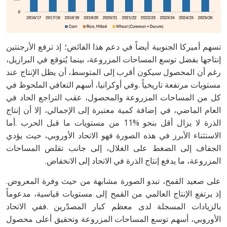
‬المزروعة،‭ ‬ما‭ ‬يدفع‭ ‬إنتاج‭ ‬الذرة‭ ‬في‭ ‬الاتحاد‭ ‬إلى‭ ‬الانخفاض‭.‬
على‭ ‬صعيد‭ ‬القمح،‭ ‬تبدو‭ ‬الصورة‭ ‬مشابهة‭ ‬من‭ ‬حيث‭ ‬وفرة‭ ‬المعروض‭.