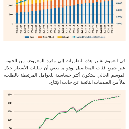
‬بدلاً‭ ‬من‭ ‬الصدمات‭ ‬الناتجة‭ ‬عن‭ ‬جانب‭ ‬الإنتاج.