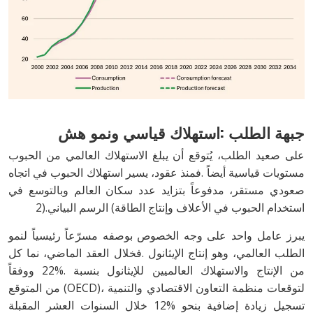
جبهة‭ ‬الطلب‭: ‬استهلاك‭ ‬قياسي‭ ‬ونمو‭ ‬هش
‬استخدام‭ ‬الحبوب‭ ‬في‭ ‬الأعلاف‭ ‬وإنتاج‭ ‬الطاقة‭ (‬الرسم‭ ‬البياني‭ ‬2‭).‬