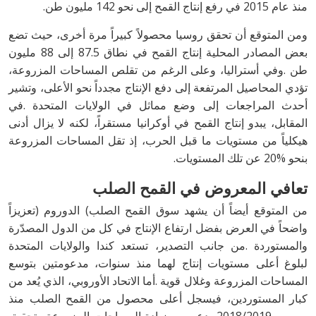
‬منذ‭ ‬عام‭ ‬2015‭ ‬في‭ ‬رفع‭ ‬إنتاج‭ ‬القمح‭ ‬إلى‭ ‬نحو‭ ‬142‭ ‬مليون‭ ‬طن‭.‬
‬بنحو‭ ‬20‭% ‬عن‭ ‬تلك‭ ‬المستويات‭.‬
تعافي‭ ‬المعروض‭ ‬في‭ ‬القمح‭ ‬الصلب