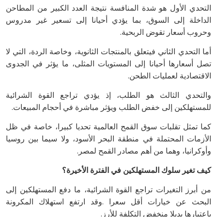
‬وحروب‭ ‬أسعار‭ ‬تقوض‭ ‬الربحية‭.‬
‬الاقتصادية‭ ‬لعمليات‭ ‬الطحن‭.‬
‬للمستهلكين‭ ‬إلى‭ ‬خفض‭ ‬الطلب‭ ‬ويؤثر‭ ‬مباشرة‭ ‬في‭ ‬أحجام‭ ‬المبيعات‭.‬
‬وأوكرانيا،‭ ‬وهما‭ ‬من‭ ‬أهم‭ ‬مصادر‭ ‬القمح‭ ‬لمصر‭.‬
كيف‭ ‬تغير‭ ‬سلوك‭ ‬المستهلكين‭ ‬في‭ ‬الفترة‭ ‬الأخيرة؟
‬باعتبارها‭ ‬بديلا‭ ‬منخفض‭ ‬التكلفة‭ ‬للأرز‭.‬