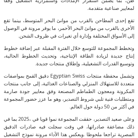
‬لمعايير‭ ‬صناعية‭ ‬متقدمة‭.‬
‬إلى‭ ‬الأسواق‭ ‬المختلفة‭ ‬وإدارة‭ ‬أي‭ ‬تغيرات‭ ‬في‭ ‬ظروف‭ ‬الشحن‭.‬
‬وتوسيع‭ ‬القدرات‭ ‬التشغيلية،‭ ‬وإطلاق‭ ‬منتجات‭ ‬جديدة‭.‬
‬في‭ ‬أكثر‭ ‬من‭ ‬50‭ ‬دولة‭ ‬حول‭ ‬العالم‭.‬