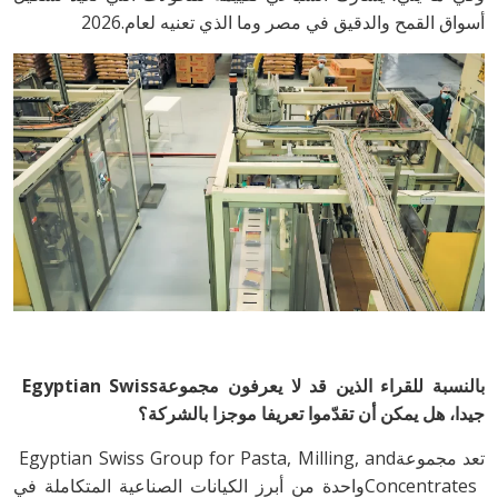
‬أسواق‭ ‬القمح‭ ‬والدقيق‭ ‬في‭ ‬مصر‭ ‬وما‭ ‬الذي‭ ‬تعنيه‭ ‬لعام‭ ‬2026‭.‬
بالنسبة‭ ‬للقراء‭ ‬الذين‭ ‬قد‭ ‬لا‭ ‬يعرفون‭ ‬مجموعة‭ ‬Egyptian Swiss‭
‬جيدا،‭ ‬هل‭ ‬يمكن‭ ‬أن‭ ‬تقدّموا‭ ‬تعريفا‭ ‬موجزا‭ ‬بالشركة؟
تعد‭ ‬مجموعة‭ ‬Egyptian Swiss Group for Pasta‭, ‬Milling‭, ‬and