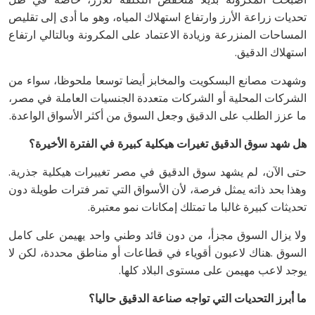
‬استهلاك‭ ‬الدقيق‭.‬
‬ما‭ ‬عزز‭ ‬الطلب‭ ‬على‭ ‬الدقيق‭ ‬وجعل‭ ‬السوق‭ ‬من‭ ‬أكثر‭ ‬الأسواق‭ ‬الواعدة‭.‬
هل‭ ‬شهد‭ ‬سوق‭ ‬الدقيق‭ ‬تغيرات‭ ‬هيكلية‭ ‬كبيرة‭ ‬في‭ ‬الفترة‭ ‬الأخيرة؟
حتى‭ ‬الآن،‭ ‬لم‭ ‬يشهد‭ ‬سوق‭ ‬الدقيق‭ ‬في‭ ‬مصر‭ ‬تغييرات‭ ‬هيكلية‭ ‬جذرية‭.
‬تحديثات‭ ‬كبيرة‭ ‬غالبا‭ ‬ما‭ ‬تمتلك‭ ‬إمكانات‭ ‬نمو‭ ‬معتبرة‭.‬
‬يوجد‭ ‬لاعب‭ ‬مهيمن‭ ‬على‭ ‬مستوى‭ ‬البلاد‭ ‬كلها‭.‬
ما‭ ‬أبرز‭ ‬التحديات‭ ‬التي‭ ‬تواجه‭ ‬صناعة‭ ‬الدقيق‭ ‬حاليا؟