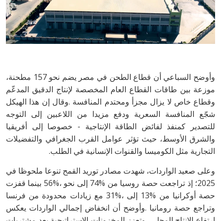
‬التجارية‭ ‬مثل‭ ‬الكوميسا‭ ‬والقنوات‭ ‬الإنسانية‭ ‬في‭ ‬الطلب‭.‬