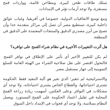
‬مستقرة،‭ ‬ولا‭ ‬توجد‭ ‬أزمات‭ ‬تؤثر‭ ‬في‭ ‬الإمدادات‭.‬
‬المنطقة‭.‬
هل‭ ‬أثرت‭ ‬التغييرات‭ ‬الأخيرة‭ ‬في‭ ‬نظام‭ ‬شراء‭ ‬القمح‭ ‬على‭ ‬توافره؟
لم‭ ‬يكن‭ ‬للتغيير‭ ‬الأخير‭ ‬أي‭ ‬تأثير‭ ‬على‭ ‬الإطلاق‭ ‬في‭ ‬توافر‭ ‬القمح‭.
‬التموينية‭ ‬إلى‭ ‬جهاز‭ ‬مستقبل‭ ‬مصر‭.‬
‬النظام‭ ‬بسلاسة،‭ ‬ولا‭ ‬توجد‭ ‬أي‭ ‬فجوات‭ ‬في‭ ‬الإمداد‭ ‬داخل‭ ‬السوق‭.‬