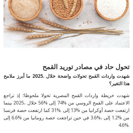
تحول‭ ‬حاد‭ ‬في‭ ‬مصادر‭ ‬توريد‭ ‬القمح
‬هذا‭ ‬التغير؟
‬4‭.‬6‭%.‬