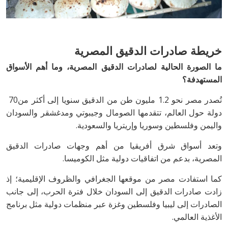
خريطة‭ ‬صادرات‭ ‬الدقيق‭ ‬المصرية
‬المستهدفة؟
تُصدر‭ ‬مصر‭ ‬نحو‭ ‬1‭.‬2‭ ‬مليون‭ ‬طن‭ ‬من‭ ‬الدقيق‭ ‬سنويا‭ ‬إلى‭ ‬أكثر‭ ‬من‭ ‬70‭
‬واليمن‭ ‬وفلسطين‭ ‬وسوريا‭ ‬وإريتريا‭ ‬والسعودية‭.‬
‬المصرية،‭ ‬بدعم‭ ‬من‭ ‬اتفاقيات‭ ‬دولية‭ ‬مثل‭ ‬الكوميسا‭.‬
‬الأغذية‭ ‬العالمي‭.‬