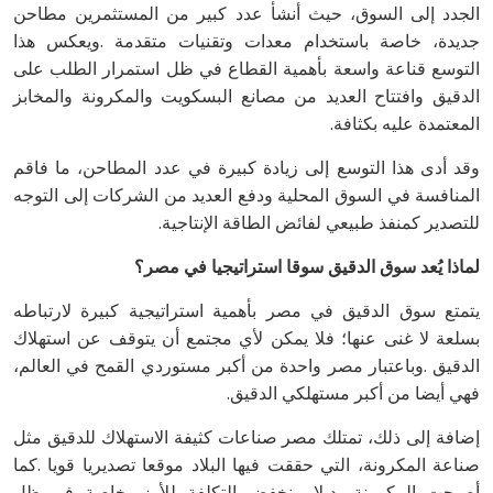
‬المعتمدة‭ ‬عليه‭ ‬بكثافة‭.‬
‬للتصدير‭ ‬كمنفذ‭ ‬طبيعي‭ ‬لفائض‭ ‬الطاقة‭ ‬الإنتاجية‭.‬
لماذا‭ ‬يُعد‭ ‬سوق‭ ‬الدقيق‭ ‬سوقا‭ ‬استراتيجيا‭ ‬في‭ ‬مصر؟
‬فهي‭ ‬أيضا‭ ‬من‭ ‬أكبر‭ ‬مستهلكي‭ ‬الدقيق‭.‬