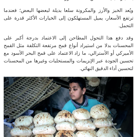
‬التحمل‭.‬
‬لتحسين‭ ‬أداء‭ ‬الدقيق‭ ‬النهائي‭.‬