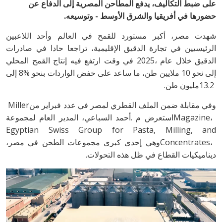
‬حضورها‭ ‬في‭ ‬أفريقيا‭ ‬والشرق‭ ‬الأوسط‭ - ‬وتوسيعه‭.‬
‬13‭.‬2‭ ‬مليون‭ ‬طن‭.‬
وفي‭ ‬مقابلة‭ ‬ضمن‭ ‬الملف‭ ‬القطري‭ ‬لمصر‭ ‬في‭ ‬عدد‭ ‬فبراير‭ ‬من‭ ‬Miller
‬Egyptian Swiss Group for Pasta‭, ‬Milling‭, ‬and
‬ديناميكيات‭ ‬القطاع‭ ‬في‭ ‬ظل‭ ‬هذه‭ ‬التحولات‭.‬