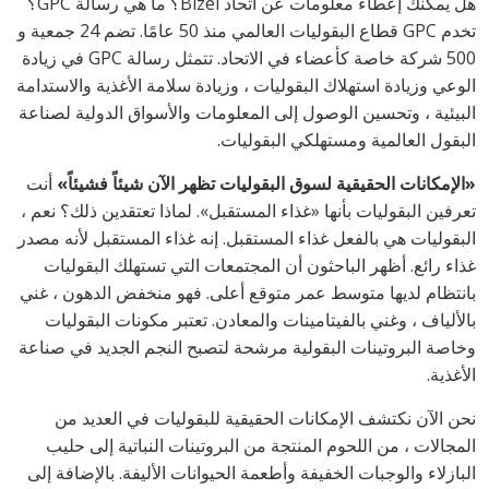
هل يمكنك إعطاء معلومات عن اتحاد Bizel؟ ما هي رسالة GPC؟
تخدم GPC قطاع البقوليات العالمي منذ 50 عامًا. تضم 24 جمعية و
500 شركة خاصة كأعضاء في الاتحاد. تتمثل رسالة GPC في زيادة
الوعي وزيادة استهلاك البقوليات ، وزيادة سلامة الأغذية والاستدامة
البيئية ، وتحسين الوصول إلى المعلومات والأسواق الدولية لصناعة
البقول العالمية ومستهلكي البقوليات.
«الإمكانات الحقيقية لسوق البقوليات تظهر الآن شيئاً فشيئاً»
أنت
تعرفين البقوليات بأنها «غذاء المستقبل». لماذا تعتقدين ذلك؟ نعم ،
البقوليات هي بالفعل غذاء المستقبل. إنه غذاء المستقبل لأنه مصدر
غذاء رائع. أظهر الباحثون أن المجتمعات التي تستهلك البقوليات
بانتظام لديها متوسط عمر متوقع أعلى. فهو منخفض الدهون ، غني
بالألياف ، وغني بالفيتامينات والمعادن. تعتبر مكونات البقوليات
وخاصة البروتينات البقولية مرشحة لتصبح النجم الجديد في صناعة
الأغذية.
نحن الآن نكتشف الإمكانات الحقيقية للبقوليات في العديد من
المجالات ، من اللحوم المنتجة من البروتينات النباتية إلى حليب
البازلاء والوجبات الخفيفة وأطعمة الحيوانات الأليفة. بالإضافة إلى