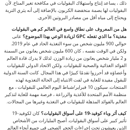
ذلك ، يساعد إنتاج واستهلاك البقوليات في مكافحة تغير المناخ. لأن
البقوليات لها بصمة منخفضة الكربون. بالإضافة إلى أنه يثري التربة
ويحتاج إلى مياه أقل من مصادر البروتين الأخرى.
هل من المعروف على نطاق واسع في العالم كم هي البقوليات
مغذية؟ ما الذي تفعله GPC لزيادة الوعي بهذا الموضوع؟
عانى
حوالي 900 مليون شخص من سوء التغذية الحاد في عام 2019.
ولكن في الوقت نفسه ، كان 600 مليون شخص يعانون من السمنة
و 2 مليار شخص يعانون من زيادة الوزن. لذلك لا يدرك قادة العالم
الفوائد الغذائية والصحية للبقوليات. ولكن الاتحاد الدولي للبقوليات
وأعضاؤه قد أحرزوا تقدمًا كبيرًا في هذا المجال. كانت السنة الدولية
للبقول مفيدة للغاية في لفت الانتباه إلى الحالة التغذوية لهذه
المنتجات. سيكون 10 فبراير/شباط اليوم العالمي للبقوليات ، مع
منظمة الأمم المتحدة للأغذية والزراعة ، فرصة مهمة للغاية لتذكير
العالم بالفوائد المذهلة للبقوليات في التغذية وغيرها من المجالات.
كيف أثر وباء كوفيد-19 على أسواق البقوليات؟
كان لكوفيد-19
تأثير كبير على أسواق البقوليات. أصبح المليارات من الأشخاص
الذين يعيشون تحت إجراءات الحجر الصحي في جميع أنحاء العالم