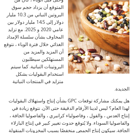
المتوقع أن يزداد حجم سوق
البروتين النباتي من 10.3 مليار
دولار إلى 14.5 مليار دولار بين
عامي 2020 و 2025. مع تزايد
المخاوف بشأن سلسلة الإمداد
الغذائي خلال فترة الوباء ، نتوقع
أن المزيد والمزيد من
المستهلكين سيطلبون
البروتينات النباتية. كما سيتم
استخدام البقوليات بشكل
متزايد في المنتجات النباتية
الجديدة.
هل يمكنك مشاركة توقعات GPC بشأن إنتاج واستهلاك البقوليات
لهذا العام؟ ليس لدينا الأرقام الدقيقة حتى الآن. نتوقع زيادة في
إنتاج العدس ، والفول ، وفاصولياء كرانبري ، والفاصوليا الجافة ،
والفاصوليا السوداء. ولا يُتوقع حدوث تغيير كبير في إنتاج البازلاء
الجافة. سيكون إنتاج الحمص منخفضًا بسبب المخزونات المنقولة