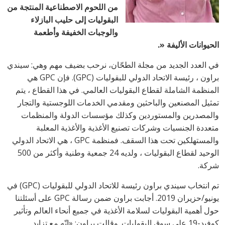
من اللحوم الاصطناعية المنتجة من
البقوليات إلى حليب البازلاء
والوجبات الخفيفة وأطعمة
الحيوانات الأليفة «.
في العدد الجديد من مجلة الطحّان، نرحب بضيف مهم وهي: سيندي
براون ، رئيسة الاتحاد الدولي للبقوليات (GPC). فإن GPC هي
المنظمة الشاملة لقطاع البقوليات العالمي. في هذا القطاع ، يتم
تمثيل المصنعين والباحثين ومقدمي الخدمات اللوجستية والتجار
والمصدرين والمستوردين وكذلك مؤسسات الدولة والمنظمات
متعددة الجنسيات وشركات تصنيع الأغذية والأغذية المعلبة
والمستهلكين تحت هذا السقف. فمنظمة GPC ، هي الاتحاد الدولي
الوحيد لقطاع البقوليات ، ولديه 24 جمعية وطنية وأكثر من 500
شركة.
تم انتخاب سيندي براون رئيسة للاتحاد الدولي للبقوليات (GPC) في
يونيو/حزيران 2019. أجابت براون ضمن رسالة GPC على أسئلتنا
حول أهمية البقوليات لسلامة الأغذية في جميع أنحاء العالم وتأثير
كوفيد-19 على سوق البقوليات. وقالت براون: «إنّه مع تزايد