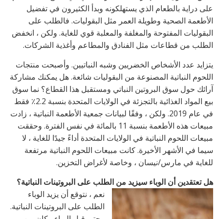
على دراية بالطعام الذي يستهلكونه وبدأ الكثيرون في تفضيل
الأطعمة الصحية وطويلة العمر مثل البقوليات. فالطلب على
البقوليات المفتوحة والمغلفة والمعلبة قوي للغاية. ولكن ، انخفض
الطلب من قطاعات مثل الفنادق والمطاعم وأغذية الشركات.
يتزايد عدد الأشخاص الخضريين وشبه النباتيين. وأصبحت منتجات
اللحوم النباتية المصنوعة من البقوليات شائعة. هل يمكنك مشاركة
آرائك حول سوق البروتين النباتي ومستقبل هذا القطاع؟ نما سوق
بيع المواد الغذائية بالتجزئة في الولايات المتحدة بنسبة 2.2٪ فقط
في عام 2019. ولكن ، وفقًا لبيانات جمعية الأطعمة النباتية ، زادت
مبيعات هذه الأطعمة بنسبة 11 بالمائة في نفس الفترة. وحققت
مبيعات اللحوم النباتية في الولايات المتحدة أداءً جيدًا للغاية ، لا
سيما في الأشهر الأخيرة. كانت مبيعات اللحوم النباتية مرتفعة
للغاية في مارس/نيسان ، وخاصة لأغراض التخزين.
هل تعتقدين أن الوباء سيزيد من الطلب على البروتينات النباتية؟
نعم ، نتوقع أن يزيد الوباء
الطلب على البروتينات النباتية.
وحتى قبل الوباء ، كان من