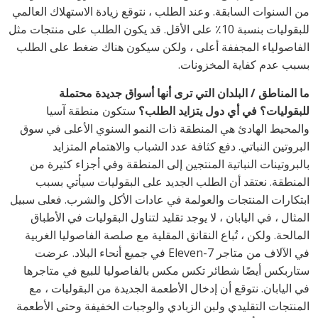
من السنوات السابقة. وعند الطلب ، نتوقع زيادة الاستهلاك العالمي
للبقوليات بنسبة 10٪ على الأقل. قد يكون الطلب على منتجات مثل
الفاصولياء المجففة أعلى ، ولكن سيكون هناك ضغط على الطلب
بسبب عدم كفاية المخزونات.
ما المناطق / البلدان التي ترى أنها أسواق جديدة محتملة
للبقوليات؟ في أي دول يتزايد الطلب؟
ستكون منطقة آسيا
والمحيط الهادئ هي المنطقة ذات النمو السنوي الأعلى في سوق
البروتين النباتي. دفع كثافة عدد الشباب والاهتمام المتزايد
بالبروتينات النباتية المنتجين إلى المنطقة وفي أجزاء كثيرة من
المنطقة. نعتقد أن الطلب الجديد على البقوليات سيأتي بسبب
ابتكارات المنتجات والعولمة في عادات الأكل والشرب. فعلى سبيل
المثال ، في اليابان ، لا يوجد تقليد لتناول البقوليات في الأطباق
المالحة. ولكن ، تُباع النقانق المقلية مع صلصة الفاصوليا الغربية
في الآلاف من متاجر 7-Eleven في جميع أنحاء البلاد. عرضت
ستاربكس أيضًا شطائر تكس مكس بالفاصوليا للبيع في متاجرها
في اليابان. نتوقع أن إدخال الأطعمة الجديدة من البقوليات ، مع
المنتجات التقليدي ولبن الزبادي والوجبات الخفيفة وحتى الأطعمة