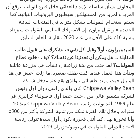
المخاوف بشأن سلسلة الإمداد الغذائي خلال فترة الوباء ، نتوقع أن
المزيد والمزيد من المستهلكين سيطلبون البروتينات النباتية. كما
سيتم استخدام البقوليات بشكل متزايد في المنتجات النباتية
الجديدة «. وتقول براون بإن الاستهلاك العالمي للبقوليات سيزداد
بنسبة 10٪ على الأقل في عام 2020 مقارنة بالعام السابق.
السيدة براون ، أولاً وقبل كل شيء ، نشكرك على قبول طلب
المقابلة ... هل يمكن أن تحدثينا عن نفسك؟ كيف دخلتِ قطاع
البقوليات؟
لقد جئت من بيئة زراعية. إذ نشأت في مزرعة عائلية
وبدأت هذا العمل عندما كنت طفلة صغيرة. ما زلت أعيش في هذا
المنزل حيث مرت طفولتي ، والذي يقع عند مدخل شركة
Chippewa Valley Bean. كان والدي راسل دوان أول رئيس
لشركة تشيبيوا فالي بين ، حيث حصد أول فاصولياء كرانبري في
عام 1969. لقد توليت رئاسة Chippewa Valley Bean منذ 10
سنوات وخلال تلك الفترة تمكنا من تنمية الشركة بأكثر من 200٪.
وأنا فخورة بهذا. كما أنني فخورة بكوني أول سيدة تتولى رئاسة
الاتحاد الدولي للبقوليات في يونيو/حزيران 2019.