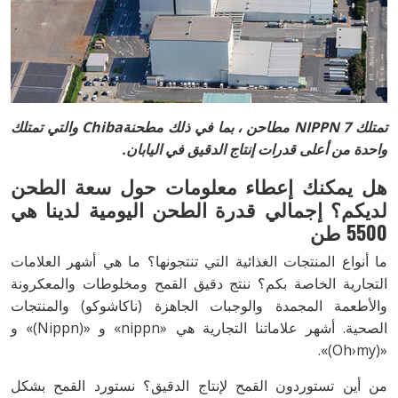
تمتلك 7 NIPPN مطاحن ، بما في ذلك مطحنةChiba والتي تمتلك
واحدة من أعلى قدرات إنتاج الدقيق في اليابان.
هل يمكنك إعطاء معلومات حول سعة الطحن
لديكم؟ إجمالي قدرة الطحن اليومية لدينا هي
5500 طن
ما أنواع المنتجات الغذائية التي تنتجونها؟ ما هي أشهر العلامات
التجارية الخاصة بكم؟ ننتج دقيق القمح ومخلوطات والمعكرونة
والأطعمة المجمدة والوجبات الجاهزة (ناكاشوكو) والمنتجات
الصحية. أشهر علاماتنا التجارية هي «nippn» و «(Nippn)» و
«(Oh›my)».
من أين تستوردون القمح لإنتاج الدقيق؟ نستورد القمح بشكل