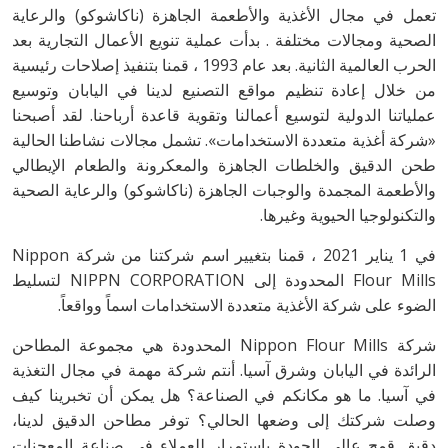
تعمل في مجال الأغذية والأطعمة الجاهزة (ناكاشوكو) والرعاية
الصحية ومجالات مختلفة . بدأت عملية تنويع الأعمال التجارية بعد
الحرب العالمية الثانية. بعد عام 1993 ، قمنا بتنفيذ إصلاحات رئيسية
من خلال إعادة تنظيم مواقع التصنيع لدينا في اليابان وتوسيع
عملياتنا الدولية لتوسيع أعمالنا وتقوية قاعدة أرباحنا. لقد أصبحنا
«شركة أغذية متعددة الاستخدامات». تشمل مجالات نشاطنا الحالية
طحن الدقيق والخلطات الجاهزة والمعكرونة والطعام الإيطالي
والأطعمة المجمدة والوجبات الجاهزة (ناكاشوكو) والرعاية الصحية
والتكنولوجيا الحيوية وغيرها.
في 1 يناير 2021 ، قمنا بتغيير اسم شركتنا من شركة Nippon
Flour Mills المحدودة إلى NIPPN CORPORATION لتسليط
الضوء على شركة الأغذية متعددة الاستخدامات اسماً وواقعاً.
شركة Nippon Flour Mills المحدودة هي مجموعة المطاحن
الرائدة في اليابان وشرق آسيا. أنتم شركة مهمة في مجال التغذية
في آسيا. ما هو مكانكم في الصناعة؟ هل يمكن أن تخبرينا كيف
وصلت شركتك إلى وضعها الحالي؟ توفر مطاحن الدقيق لدينا،
دقيق قمح عالي الجودة باستمرار للعملاء في صناعة المعجنات