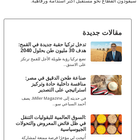
سيقودون القطاع نحو مستقبل أكثر استدامة ورفاهية.
مقالات جديدة
تدخل تركيا حقبة جديدة في القمح:
هدف 30 مليون طن بحلول 2040
تضع تركيا رؤية طويلة الأجل للقمح ترتكز
على الاستق...
صناعة طحن الدقيق في مصر:
منافسة داخلية حادة وتركيز
استراتيجي على التصدير
في حديثه إلى Miller Magazine، يصف
أحمد السباعي سو...
:السوق العالمية للبقوليات التنقل
في ظل فائض المعروض والتحولات
الجيوسياسية
أُتيحت لي مؤخرًا فرصة ممتعة لمشاركة