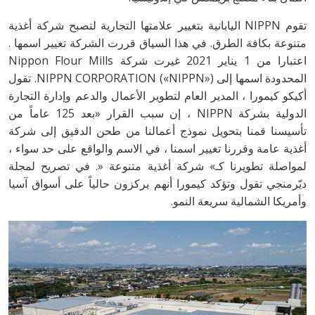
تقوم NIPPN اليابانية بتغيير علامتها التجارية لتصبح شركة أغذية
متنوعة بكافة الطرق. في هذا السياق قررت الشركة تغيير اسمها .
اعتبارا من 1 يناير 2021 غيرت شركة Nippon Flour Mills
المحدودة اسمها إلى NIPPN CORPORATION («NIPPN»). تقول
أكيكو كيمورا ، المدير العام لتطوير الأعمال والدعم وإدارة التجارة
الدولية بشركة NIPPN ، إن سبب القرار «بعد 125 عاماً من
تأسيسنا قمنا بتحويل نموذج أعمالنا من طحن الدقيق إلى شركة
أغذية عامة وقررنا تغيير اسمنا ، في الاسم والواقع على حد سواء ،
لمواصلة تطويرنا كـ» شركة أغذية متنوعة «. في تصريح لمجلة
ديّرمنجي تقول وتؤكد كيمورا أنهم يركزون حالياً على أسواق آسيا
وأمريكا الشمالية سريعة النمو.