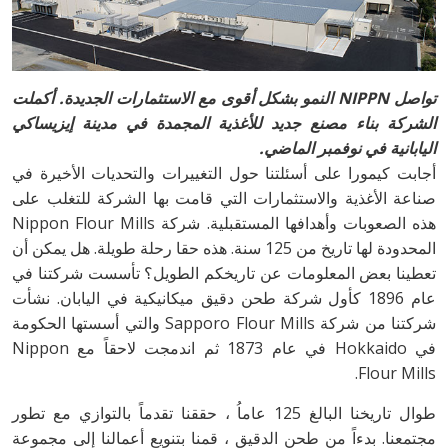
تواصل NIPPN النمو بشكل أقوى مع الاستثمارات الجديدة. أكملت
الشركة بناء مصنع جديد للأغذية المجمدة في مدينة إيزيساكي
اليابانية في نوفمبر الماضي.
أجابت كيمورا على أسئلتنا حول التغييرات والتحديات الأخيرة في
صناعة الأغذية والاستثمارات التي قامت بها الشركة للتغلب على
هذه الصعوبات وأهدافها المستقبلية. شركة Nippon Flour Mills
المحدودة لها تاريخ من 125 سنة. هذه حقا رحلة طويلة. هل يمكن أن
تعطينا بعض المعلومات عن تاريخكم الطويل؟ تأسست شركتنا في
عام 1896 كأول شركة طحن دقيق ميكانيكية في اليابان. نشأت
شركتنا من شركة Sapporo Flour Mills والتي أسستها الحكومة
في Hokkaido في عام 1873 ثم اندمجت لاحقاً مع Nippon
Flour Mills.
طوال تاريخنا البالغ 125 عاماُ ، حققنا تقدماً بالتوازي مع تطور
مجتمعنا. بدءاً من طحن الدقيق ، قمنا بتنويع أعمالنا إلى مجموعة