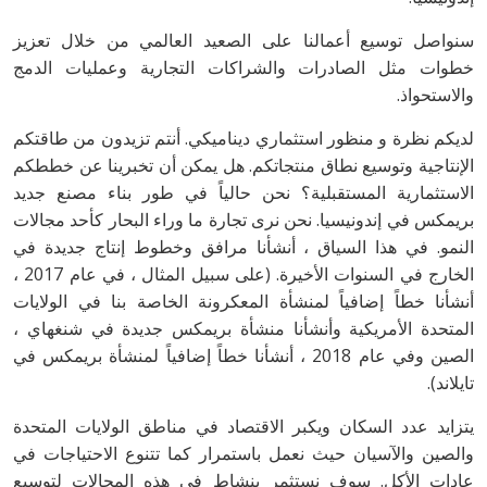
سنواصل توسيع أعمالنا على الصعيد العالمي من خلال تعزيز
خطوات مثل الصادرات والشراكات التجارية وعمليات الدمج
والاستحواذ.
لديكم نظرة و منظور استثماري ديناميكي. أنتم تزيدون من طاقتكم
الإنتاجية وتوسيع نطاق منتجاتكم. هل يمكن أن تخبرينا عن خططكم
الاستثمارية المستقبلية؟ نحن حالياً في طور بناء مصنع جديد
بريمكس في إندونيسيا. نحن نرى تجارة ما وراء البحار كأحد مجالات
النمو. في هذا السياق ، أنشأنا مرافق وخطوط إنتاج جديدة في
الخارج في السنوات الأخيرة. (على سبيل المثال ، في عام 2017 ،
أنشأنا خطاً إضافياً لمنشأة المعكرونة الخاصة بنا في الولايات
المتحدة الأمريكية وأنشأنا منشأة بريمكس جديدة في شنغهاي ،
الصين وفي عام 2018 ، أنشأنا خطاً إضافياً لمنشأة بريمكس في
تايلاند).
يتزايد عدد السكان ويكبر الاقتصاد في مناطق الولايات المتحدة
والصين والآسيان حيث نعمل باستمرار كما تتنوع الاحتياجات في
عادات الأكل. سوف نستثمر بنشاط في هذه المجالات لتوسيع