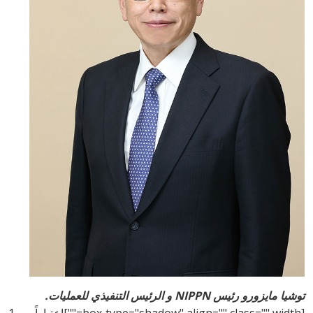
توشيا مايزورو رئيس NIPPN و الرئيس التنفيذي للعمليات.
[box type="shadow" align="" class="" width=""]اعتباراً من 1