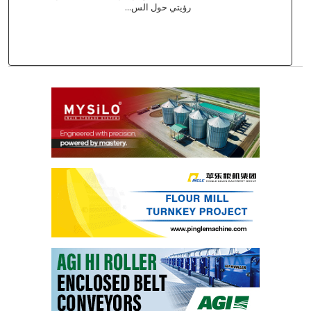
رؤيتي حول الس...