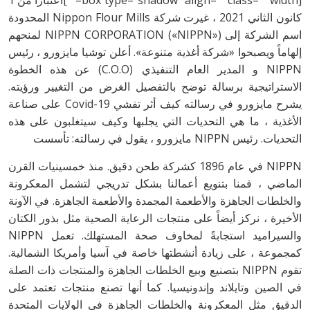
كانون الثاني 2021 ، غيرت شركة Nippon Flour Mills المحدودة
اسم الشركة إلى NIPPN CORPORATION («NIPPN») لمنحهم
إلهاماً ويصبحوا «شركة أغذية متنوعة». أعلن توشيا مايزورو ، رئيس
NIPPN و المدير العام التنفيذي (C.O.O) عن هذه الخطوة
الاستراتيجية برسالة توضح بالتفصيل الغرض من التغيير ورؤيته.
يشرح مايزورو في رسالته كيف أثر تفشي Covid-19 على صناعة
الأغذية ، ما هي التحديات التي يجلبها وكيف سيتغلبون على هذه
التحديات. رئيس NIPPN مايزورو ، يقول في رسالته: تأسست
NIPPN في عام 1896 كشركة طحن دقيق. منذ خمسينيات القرن
الماضي ، قمنا بتنويع أعمالنا بشكل تدريجي لتشمل المعكرونة
والخلطات الجاهزة والأطعمة المجمدة والأطعمة الجاهزة. في الآونة
الأخيرة ، نركز أيضاً على منتجات الرعاية الصحية مثل بذور الكتان
والسيراميد استجابةً لمخاوف صحة المستهلك. تعمل NIPPN
كمجموعة ، على زيادة أنشطتها خاصة في آسيا وأمريكا الشمالية.
تقوم NIPPN بتصنيع وبيع الخلطات الجاهزة والمنتجات ذات الصلة
في الصين وتايلاند وإندونيسيا. كما أنها تصنع منتجات تعتمد على
الدقيق مثل المعكرونة والخلطات الجاهزة في الولايات المتحدة