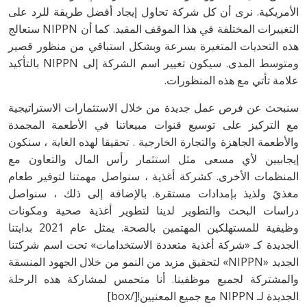
الأمريكية. نرى أن كل شركة تحاول إيجاد أفضل طريقة للرد على
التغييرات المختلفة في هذا الموقف المقيد. كما أن NIPPN ستعالج
هذه التحديات المتغيرة بسرعة وبشكل استباقي من منظور قصير
ومتوسط المدى. سيكون تغيير اسم الشركة إلى NIPPN بالتأكيد
علامة تأتي مع هذه المنظورات.
سنبحث عن فرص عمل جديدة من خلال الاستثمارات الاستراتيجية
مع التركيز على توسيع قنوات مبيعاتنا في الأطعمة المجمدة
والأطعمة الجاهزة والتجارة الخارجية . تحقيقا لهذه الغاية ، سنكون
إيجابيين لأي مسعى مثل استثمار رأس المال والتعاون مع
المنظمات الأخرى. كشركة أغذية ، سنواصل مهمتنا لتوفير طعام
مغذيً ولذيذ بإمدادات مستقرة. بالإضافة إلى ذلك ، سنواصل
دراسات البحث والتطوير لدينا لتطوير أغذية صحية ومكونات
وظيفية للمستهلكين المهتمين بالصحة. يمثل عام 2021 بدايتنا
الجديدة كـ «شركة أغذية متعددة الاستخدامات» تحت اسم شركتنا
الجديد «NIPPN» لتحقيق مزيد من النمو من خلال الجهود المنسقة
والمشتركة لجميع موظفينا. أنا متحمس لمشاركة هذه الرحلة
الجديدة لـ NIPPN مع جميع المعنيين![/box]