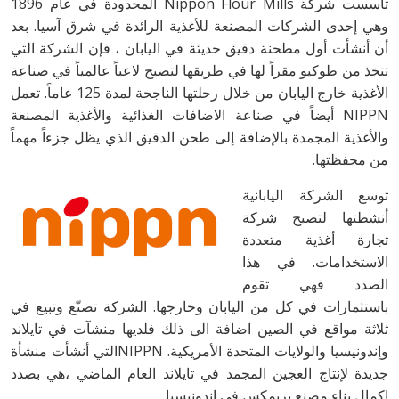
تأسست شركة Nippon Flour Mills المحدودة في عام 1896
وهي إحدى الشركات المصنعة للأغذية الرائدة في شرق آسيا. بعد
أن أنشأت أول مطحنة دقيق حديثة في اليابان ، فإن الشركة التي
تتخذ من طوكيو مقراً لها في طريقها لتصبح لاعباً عالمياً في صناعة
الأغذية خارج اليابان من خلال رحلتها الناجحة لمدة 125 عاماً. تعمل
NIPPN أيضاً في صناعة الاضافات الغذائية والأغذية المصنعة
والأغذية المجمدة بالإضافة إلى طحن الدقيق الذي يظل جزءاً مهماً
من محفظتها.
توسع الشركة اليابانية
أنشطتها لتصبح شركة
تجارة أغذية متعددة
الاستخدامات. في هذا
الصدد فهي تقوم
باستثمارات في كل من اليابان وخارجها. الشركة تصنّع وتبيع في
ثلاثة مواقع في الصين اضافة الى ذلك فلديها منشآت في تايلاند
وإندونيسيا والولايات المتحدة الأمريكية. NIPPNالتي أنشأت منشأة
جديدة لإنتاج العجين المجمد في تايلاند العام الماضي ،هي بصدد
اكمال بناء مصنع بريمكس في إندونيسيا.