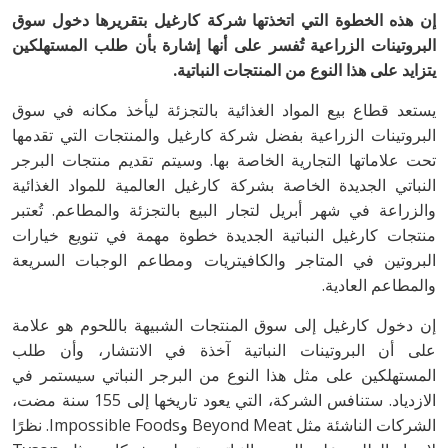
إن هذه الخطوة التي اتخذتها شركة كارغيل بتقريرها دخول سوق
البروتينات الزراعية تُفسر على أنها إشارة بأن طلب المستهلكين
يتزايد على هذا النوع من المنتجات النباتية.
يستعد قطاع بيع المواد الغذائية بالتجزئة ليأخذ مكانه في سوق
البروتينات الزراعية بفضل شركة كارغيل والمنتجات التي تقدمها
تحت علاماتها التجارية الخاصة بها. وسيتم تقديم منتجات البرجر
النباتي الجديدة الخاصة بشركة كارغيل العالمية للمواد الغذائية
والزراعة في شهر أبريل لتجار البيع بالتجزئة والمطاعم. تُعتبر
منتجات كارغيل النباتية الجديدة خطوة مهمة في تنويع خيارات
البروتين في المتاجر والكافيتريات ومطاعم الوجبات السريعة
والمطاعم العادية.
إن دخول كارغيل إلى سوق المنتجات الشبيهة باللحوم هو علامة
على أن البروتينات النباتية آخذة في الانتشار، وأن طلب
المستهلكين على مثل هذا النوع من البرجر النباتي سيستمر في
الازدياد. ستنافس الشركة، التي يعود تاريخها إلى 155 سنة مضت،
الشركات الناشئة مثل Beyond Meat وImpossible Foods. نظرًا