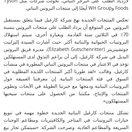
لازدياد الطلب على البرجر النباتي، تحولت شركات مثل Tyson
Foods وWH Group أيضًا إلى منتجات البروتين النباتي.
تعكس المنتجات الجديدة نهج شركة كارغيل فيما يتعلق بمستقبل
البروتين. من المتوقع أن يزداد الطلب على منتجات البروتين بنسبة
70٪ في الثلاثين سنة القادمة. وبعبارة أخرى، سيتم استهلاك
البروتينات الحيوانية والنباتية أكثر. حيث أشارت السيدة إليزابيث
جوتشينريتر (Elizabeth Gutschenritter)، مديرة فريق البروتين
البديل في شركة كارغيل، إلى أن براعم التذوق لدى المستهلكين
تؤخذ في الاعتبار في منتجات البروتين النباتي المطورة في منشآت
كارغيل، وقالت: «لقد طورنا أكثر المنتجات اللذيذة المطلوبة في
السوق في فئة المنتجات النباتية. إن معرفتنا العميقة حول
البروتينات النباتية ودمجها مع خبرتنا الطويلة في الأبحاث وتطوير
المنتجات والإنتاج، مكنتنا من الحصول على منتجات سيحبها
المستهلكون».
تشكل منتجات كارغيل النباتية الجديدة خطوة مهمة في تنويع
خيارات البروتينات في المتاجر والكافيتريات ومطاعم الوجبات
السريعة والمطاعم العادية. وصرحت الشركة: «سيتمكن تجار بيع