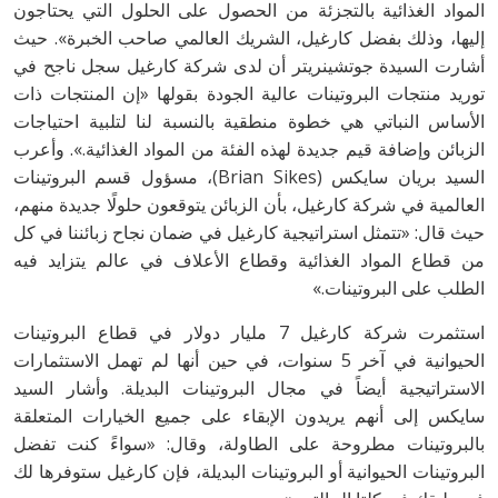
المواد الغذائية بالتجزئة من الحصول على الحلول التي يحتاجون
إليها، وذلك بفضل كارغيل، الشريك العالمي صاحب الخبرة». حيث
أشارت السيدة جوتشينريتر أن لدى شركة كارغيل سجل ناجح في
توريد منتجات البروتينات عالية الجودة بقولها «إن المنتجات ذات
الأساس النباتي هي خطوة منطقية بالنسبة لنا لتلبية احتياجات
الزبائن وإضافة قيم جديدة لهذه الفئة من المواد الغذائية.». وأعرب
السيد بريان سايكس (Brian Sikes)، مسؤول قسم البروتينات
العالمية في شركة كارغيل، بأن الزبائن يتوقعون حلولًا جديدة منهم،
حيث قال: «تتمثل استراتيجية كارغيل في ضمان نجاح زبائننا في كل
من قطاع المواد الغذائية وقطاع الأعلاف في عالم يتزايد فيه
الطلب على البروتينات.»
استثمرت شركة كارغيل 7 مليار دولار في قطاع البروتينات
الحيوانية في آخر 5 سنوات، في حين أنها لم تهمل الاستثمارات
الاستراتيجية أيضاً في مجال البروتينات البديلة. وأشار السيد
سايكس إلى أنهم يريدون الإبقاء على جميع الخيارات المتعلقة
بالبروتينات مطروحة على الطاولة، وقال: «سواءً كنت تفضل
البروتينات الحيوانية أو البروتينات البديلة، فإن كارغيل ستوفرها لك