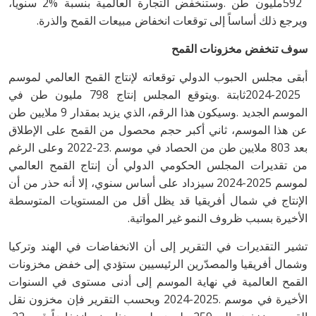
‬ويرجع‭ ‬ذلك‭ ‬أساساً‭ ‬إلى‭ ‬توقعات‭ ‬انخفاض‭ ‬مبيعات‭ ‬القمح‭ ‬والذرة‭.‬
سوف‭ ‬تنخفض‭ ‬مخزونات‭ ‬القمح
‬الأخيرة‭ ‬بسبب‭ ‬ظروف‭ ‬النمو‭ ‬غير‭ ‬المواتية‭.‬