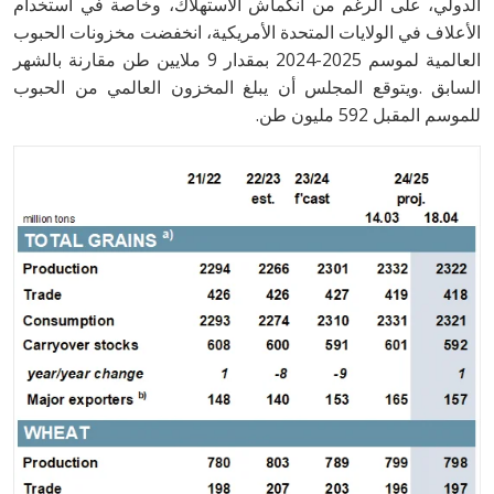
‬للموسم‭ ‬المقبل‭ ‬592‭ ‬مليون‭ ‬طن.