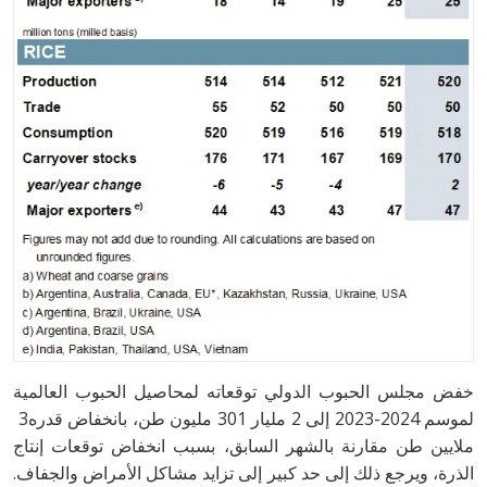
‬لموسم‭ ‬2023-2024‭ ‬إلى‭ ‬2‭ ‬مليار‭ ‬301‭ ‬مليون‭ ‬طن،‭ ‬بانخفاض‭ ‬قدره‭ ‬3‭
‬الذرة،‭ ‬ويرجع‭ ‬ذلك‭ ‬إلى‭ ‬حد‭ ‬كبير‭ ‬إلى‭ ‬تزايد‭ ‬مشاكل‭ ‬الأمراض‭ ‬والجفاف‭.