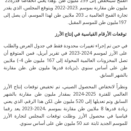
‬القمح‭ ‬سينخفض‭ ‬​​إلى‭ ‬259‭ ‬مليون‭ ‬طن‭. ‬وهذا‭ ‬يعني‭ ‬انخفاضاً‭ ‬قدره‭ ‬22‭
‬197‭ ‬مليون‭ ‬طن‭ ‬للموسم‭ ‬المقبل‭.‬
توقعات‭ ‬الأرقام‭ ‬القياسية
في‭ ‬إنتاج‭ ‬الأرز
‬بالشهر‭ ‬السابق‭.‬
‬للموسم‭ ‬الجديد‭ ‬ثابتة‭ ‬عند‭ ‬50‭ ‬مليون‭ ‬طن‭ ‬على‭ ‬أساس‭ ‬سنوي‭.‬