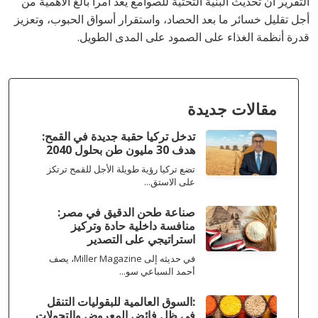
التقرير أن تحديث البنية التحتية للصوامع يعد أمراً بالغ الأهمية من
أجل تقليل خسائر ما بعد الحصاد، واستقرار أسواق الحبوب، وتعزيز
قدرة أنظمة الغذاء على الصمود على المدى الطويل.
مقالات جديدة
تدخل تركيا حقبة جديدة في القمح:
هدف 30 مليون طن بحلول 2040
تضع تركيا رؤية طويلة الأجل للقمح ترتكز
على الاستق...
صناعة طحن الدقيق في مصر:
منافسة داخلية حادة وتركيز
استراتيجي على التصدير
في حديثه إلى Miller Magazine، يصف
أحمد السباعي سو...
:السوق العالمية للبقوليات التنقل
في ظل فائض المعروض والتحولات