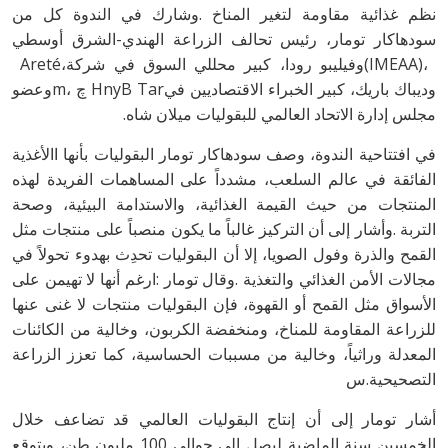
(‬IMEAA‭)‬،‭ ‬وفيليبو‭ ‬رودا،‭ ‬كبير‭ ‬محللي‭ ‬السوق‭ ‬في‭ ‬شركة‭ ‬Areté،‭
‬مجلس‭ ‬إدارة‭ ‬الاتحاد‭ ‬العالمي‭ ‬للبقوليات‭ ‬ميلان‭ ‬شاه‭.‬
‬التصحيحية‭.‬س