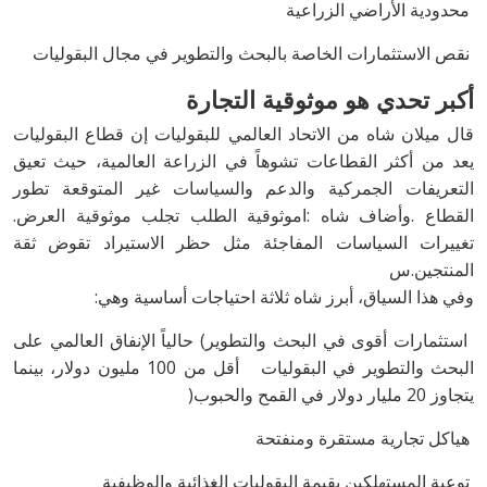
‭ ‬محدودية‭ ‬الأراضي‭ ‬الزراعية
‭ ‬نقص‭ ‬الاستثمارات‭ ‬الخاصة‭ ‬بالبحث‭ ‬والتطوير‭ ‬في‭ ‬مجال‭ ‬البقوليات
أكبر‭ ‬تحدي‭ ‬هو‭ ‬موثوقية‭ ‬التجارة
‬القطاع‭. ‬وأضاف‭ ‬شاه‭: ‬اموثوقية‭ ‬الطلب‭ ‬تجلب‭ ‬موثوقية‭ ‬العرض‭.
‬المنتجين‭.‬س
وفي‭ ‬هذا‭ ‬السياق،‭ ‬أبرز‭ ‬شاه‭ ‬ثلاثة‭ ‬احتياجات‭ ‬أساسية‭ ‬وهي‭:‬
‬يتجاوز‭ ‬20‭ ‬مليار‭ ‬دولار‭ ‬في‭ ‬القمح‭ ‬والحبوب‭)‬
‭ ‬هياكل‭ ‬تجارية‭ ‬مستقرة‭ ‬ومنفتحة
‭ ‬توعية‭ ‬المستهلكين‭ ‬بقيمة‭ ‬البقوليات‭ ‬الغذائية‭ ‬والوظيفية