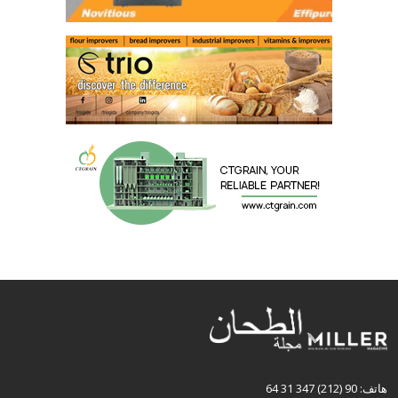
هاتف: 90 (212) 347 31 64