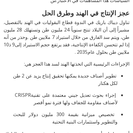
‬السياسات‭ ‬هذا‭ ‬المساهمات‭ ‬في‭ ‬الاعتبار‭.‬س
عجز‭ ‬الإنتاج‭ ‬في‭ ‬الهند‭ ‬وطرق‭ ‬الحل
‬إذا‭ ‬لم‭ ‬تتحسن‭ ‬الكفاءة‭ ‬الإنتاجية،‭ ‬فقد‭ ‬يرتفع‭ ‬حجم‭ ‬الاستيراد‭ ‬إلى‭ ‬9ذ10‭
‬ملايين‭ ‬طن‭ ‬بحلول‭ ‬عام‭ ‬2035.
الإجراءات‭ ‬الرئيسية‭ ‬التي‭ ‬اتخذتها‭ ‬الهند‭ ‬لسد‭ ‬هذا‭ ‬العجز‭ ‬هي‭:‬
‬لكل‭ ‬هكتار
‭ ‬إجراء‭ ‬بحوث‭ ‬تعديل‭ ‬جيني‭ ‬معتمدة‭ ‬على‭ ‬تقنية‭ ‬CRISPR‭
‬لأصناف‭ ‬مقاومة‭ ‬للجفاف‭ ‬ولها‭ ‬فترة‭ ‬نمو‭ ‬أقصر
‬والتطوير‭ ‬واستثمارات‭ ‬البنية‭ ‬التحتية