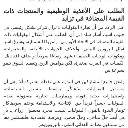
‬القيمة‭ ‬المضافة‭ ‬في‭ ‬تزايد
‬بسرعة‭.‬س
‬في‭ ‬مستقبل‭ ‬نظامنا‭ ‬الغذائي‭ ‬المليء‭ ‬بالبروتين‭.‬س