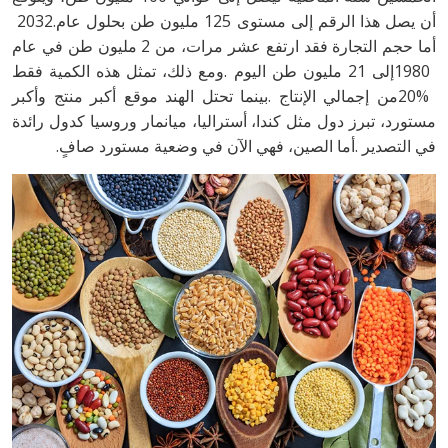
‬أن‭ ‬يصل‭ ‬هذا‭ ‬الرقم‭ ‬إلى‭ ‬مستوى‭ ‬125‭ ‬مليون‭ ‬طن‭ ‬بحلول‭ ‬عام‭ ‬2032‭.
‬في‭ ‬التصدير‭. ‬أما‭ ‬الصين،‭ ‬فهي‭ ‬الآن‭ ‬في‭ ‬وضعية‭ ‬مستورد‭ ‬صافٍ‭.‬