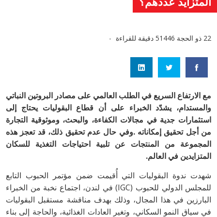
المتزايد عددهم؟
22 ذو الحجة 1446
5 دقيقة للقراءة
‬المتزايدين‭ ‬في‭ ‬العالم‭.‬