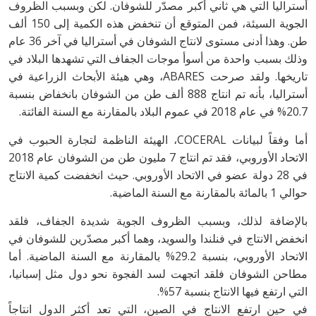
أستراليا التي هي ثاني أكبر مصدّر للشوفان. لكن وبسبب الظروف
الجوية السيئة، فمن المتوقع أن تنخفض هذه الكمية إلى 150 ألف
طن. وهذا أدنى مستوى لانتاج الشوفان في أستراليا في آخر 36 عام
وذلك بسبب واحدة من أسوأ موجات الجفاف التي تشهدها البلاد في
تاريخها. ولقد صرحت ABARES، وهي هيئة الأبحاث الزراعية في
أستراليا، بأنه تم انتاج 888 ألف طن من الشوفان بانخفاض بنسبة
20.7% في عام 2018 في عموم البلاد بالمقارنة مع السنة الفائتة.
أما وفقاً لبيانات COCERAL، الهيئة الناظمة لتجارة الحبوب في
الاتحاد الأوروبي، فقد تم انتاج 7 مليون طن من الشوفان عام 2018
في 28 دولة عضو في الاتحاد الأوروبي. حيث انخفضت كمية الانتاج
حوالي 1 بالمائة بالمقارنة مع السنة الماضية.
بالإضافة لذلك، وبسبب الظروف الجوية شديدة الجفاف، فلقد
انخفض الانتاج في فنلندا والسويد، وهما أكبر مصدّرين للشوفان في
الاتحاد الأوروبي، بنسبة 29.2% بالمقارنة مع السنة الماضية. أما
مطاحن الشوفان فلقد اتجهت لسد الفجوة نحو دول مثل إسبانيا،
التي ارتفع فيها الانتاج بنسبة 57%.
في حين ارتفع الانتاج في الصين، التي تعد أكثر الدول انتاجاً