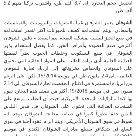
انخفض حجم التجارة إلى 8.7 ألف طن، واشترت تركيا منهم 5.2
ألف طن.
الشوفان
يعتبر الشوفان غنياً بالنشويات والبروتينات والفيتامينات
والمعادن، ويتم استخدامه كعلف للحيوانات أكثر لتعذر استخدامه
في صنع الخبز لتسببه بمشكلة النفخة. يتم استخدام دقيق الشوفان
أكثرفي صنع العصيدة وأقراص الخبز. كما يفضل استخدام بذور
الشوفان في صنع البسكويت وخلطات الحبوب نظراً لقيمتها
الغذائية العالية. أدى زيادة الطلب على المواد الغذائية التي تحتوي
على الشوفان وانخفاض مخزوناتها إلى ازدياد تجارة الشوفان
العالمية إلى 2.4 مليون طن في موسم 15/2014. لكن، على الرغم
من الزيادة المستمرة في الانتاج، انخفضت تجارة الشوفان إلى 2.14
مليون طن في موسم 19/2018. أكثر من نصف هذه التجارة تقوم
بها كندا والولايات المتحدة الأمريكية. حيث أن الطلب مرتفع على
المنتجات الغذائية التي تحتوي على الشوفان في هذين البلدين
اللذين حققا تطوراً كبيراً في صناعة معالجة الشوفان. يوجد آلية
تحوط في سوق الشوفان الأمريكي، ويتم ابرام عقود آجلة في سوق
السلع في شيكاغو. ستبلغ صادرات الشوفان الكندي في موسم