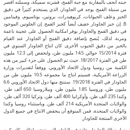
حبته أنحف بالمقارنة مع حبة القمح، قشرته سميكة، وسنبلته أقصر
من سنبلة القمح. يوجد في الجاودار، الذي يستخدم كثيراً في دقيق
الخبز وعلف الحيوانات، كربوهيدرات، بروتين، بوتاسيوم، وفيتامين
B. إن خبز الجاودار خفيف أيضاً كخبز القمح. إن الجلوتين الموجود
في دقيق القمح والجاودار يوفر امكانية الحصول على عجينة ناعمة
ومرنة. لذلك، يُنصح بإضافة دقيق القمح أو الجاودار عند القيام
بالخبز من دقيق الحبوب الأخرى. كان انتاج الجاودار السنوي في
فترة 15/2014 حوالي 14.5 مليون طن، وانخفض إلى 12.3 مليون
طن في الفترة 18/2017. حيث تم الحصول على جزء كبير من هذه
الكمية من روسيا ودول الاتحاد الأوروبي. ووفقاً لتقديرات وزارة
الزراعة الأمريكية، فسيتم انتاج ما مجموعه 10.5 مليون طن من
الجاودار في الفترة 19/2018. ستنتج منها دول الاتحاد الأوروبي 6.6
مليون طن، وروسيا 1.85 مليون طن، وبيلاروسيا 650 ألف طن،
وكندا 235 ألف طن، وأوكرانيا 400 ألف طن، وتركيا 320 ألف طن،
والولايات المتحدة الأمريكية 214 ألف طن. وباستثناء روسيا وكندا
والولايات المتحدة، فمن المتوقع أن ينخفض الانتاج في جميع الدول
الأخرى المنتجة للجاودار.
يتماستهلاك الجاودار عادة في البلدان التي تنتجه، لذلك، يكاد يكون