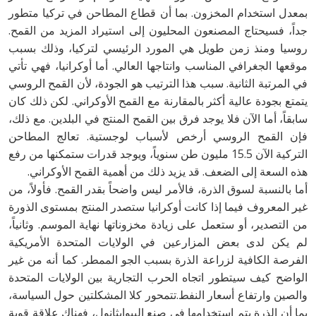
بمعدل استخدام المخزون. بما أن قطاع المطاحن في تركيا متطور
جداً، فسيحتاج المصنعون المحليون إلى استيراد المزيد من القمح.
روسيا ومنذ زمن طويل هي المورد الرئيسي لتركيا، وذلك بسبب
موقعها الجغرافي المناسب وانتاجها العالي. أما أوكرانيا، فهي تأتي
في المرتبة الثانية. سبب هذا الترتيب هو الجودة، لأن القمح الروسي
يتمتع بجودة عالية أكثر بالمقارنة مع القمح الأوكراني. لكن ذلك كان
سابقاً، أما الآن فلا يوجد فرق بين القمح المنتج في البلدين. مع ذلك،
فإن القمح الروسي أرخص لأسباب لوجستية. تعالج المطاحن
التركية الآن 15.5 مليون طن سنوياً، ويوجد قدرات ستمكنها من رفع
هذه السعة إلى الضعف. قد يزيد ذلك من أهمية القمح الأوكراني.
أما بالنسبة لسوق الذرة، فالأمر ليس واضحاً بقدر القمح. فأولاً، من
غير المعروف فيما إذا كانت أوكرانيا ستصدر المنتج بمستوى الذورة
من التصدير، أو ستعمل على زيادة مخزوناتها نهاية الموسم. وثانياً،
لم يكن لدى بعض المزارعين في الولايات المتحدة الأمريكية
الفرصة الكافية لزراعة الذرة بسبب الجو الممطر. كما أنه من غير
الواضح كيف سيتطور اتجاه الحرب التجارية بين الولايات المتحدة
والصين وارتفاع أسعار النفط.تتمحور كلا المشكلتين حول السياسة،
بما أن الذرة يتم استخدامها في صنع البيوإيثانول، فهناك علاقة قوية