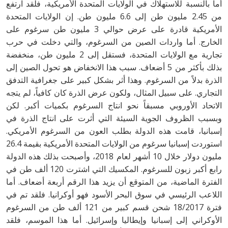
أما بالنسبة للاستهلاك في الولايات المتحدة الأمريكية، فلقد ارتفع
من 2.45 مليون طن إلى 6.6 مليون طن. إن الولايات المتحدة
الأمريكية قادرة على عرض حوالي 3 مليون طن سرغوم على
الخارج. أما واردات الصين من السرغوم، والتي دخلت في حرب
تجارية مع الولايات المتحدة، فستقل إلى 2 مليون طن، منخفضة
بذلك بأكثر من 5 أضعاف. سبب هذا الانخفاض هو تحول الصين إلى
الذرة بدلاً من السرغوم. وهذا أثر بشكل كبير على جغرافية التدفق
التجاري. على سبيل المثال، ولكون عرض الذرة كان كافياً، لم يتجه
الاتحاد الأوروبي مسبقاً نحو انتاج السرغوم بكميات أكبر. لكن
وبسبب الظروف الجوية السيئة التي أثرت على انتاج الذرة في
إسبانيا، قامت هذه الدولة بطلب العون من السرغوم الأمريكي.
استوردت إسبانيا سرغوم من الولايات المتحدة الأمريكية بقيمة 26.4
مليون دولار خلال 10 أشهر لعام 2018، وأصبحت بذلك هذه الدولة
رابع أكبر زبون للسرغوم. المكسيك التي اشترت 120 ألف طن في
الفترة الماضية، من المتوقع أن يزيد هذا الرقم أربعة أضعاف. أما
اللاعب الرئيسي في سوق البحر الأسود فهو أوكرانيا. فلقد تم في
فترة 18/2017 شحن قسم كبير من 121 ألف طن من السرغوم
الأوكراني إلى إسبانيا وإيطاليا وإسرائيل. أما هذا الموسم، فلقد