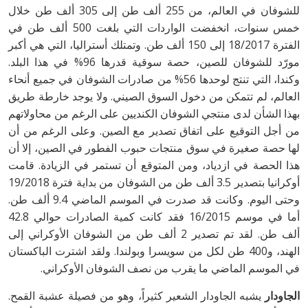
للشوفان في العالم، من 255 ألف طن إلى 305 ألف طن خلال
خمس سنوات، انخفضت الواردات التي بلغت 500 ألف طن في
الفترة 18/2017 إلى 150 ألف طن. وتمتلك أستراليا، التي هي أكبر
مورّد للشوفان للصين، حصة سوقية قدرها 96% في هذا البلد.
وكندا، التي تنتج لوحدها 56% من صادرات الشوفان في جميع أنحاء
العالم، لم تتمكن من دخول السوق الصيني. ولا يوجد خارطة طريق
بهذا الشأن لدى منتجي الشوفان الكنديين على الرغم من محاولاتهم
من أجل التوقيع على اتفاق تصدير مع الصين. وعلى الرغم من أن
لها حصة صغيرة في سوق منتجات حبوب الفطور في الصين، إلا أن
هذا الحصة في ازدياد، ومن المتوقع أن تستمر في الزيادة. قامت
أوكرانيا بتصدير 3.5 ألف طن من الشوفان من بداية فترة 19/2018
وحتى اليوم. وكانت قد صدرت في الموسم الماضي 9.4 ألف طن.
أما في موسم 16/2015 فقد كانت كمية الصادرات حوالي 42.8
ألف طن. لقد تم تصدير 2 ألف طن من الشوفان الأوكراني إلى
الهند، و400 طن لكل من سويسرا وبولندا. ولقد اشترت الباكستان
في الموسم الماضي ما يقرب من نصف الشوفان الأوكراني.
الجاودار
يشبه الجاودار الشعير كثيراً، وهو من فصيلة عشبة القمح.