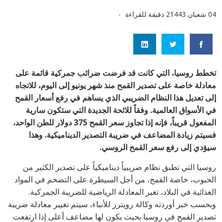
04 شعبان 1443
2 دقيقة للقراءة
تخطط روسيا، التي كانت قد فرضت ضرائب جمركية قائمة على
معادلة خاصة على تصدير القمح منذ شهر يونيو إلى اليوم، للاتجاه
إلى تعديل هذا النظام الضريبي الذي يساهم في رفع أسعار القمح
في الأسواق العالمية. وفقاً للائحة الجديدة التي ستكون سارية
المفعول قريباً، فإنه إذا تجاوز سعر القمح 375 دولار للطن الواحد،
فسيتم زيادة المضاعف في ضريبة التصدير الديناميكية. وهذا
سيؤدي إلى رفع سعر القمح الروسي.
روسيا التي تطبق نظام ضريبياً ديناميكياً على تصدير الكثير من
الحبوب، خاصة القمح، من أجل السيطرة على التضخم في المواد
الغذائية في البلاد، تغير المعادلة الرياضية للضريبة الجمركية.
وبحسب خبر أوردته وكالة رويترز للأنباء، سيتم تغيير معادلة ضريبة
تصدير القمح في روسيا بحيث يكون لها مضاعف أعلى إذا ارتفعت