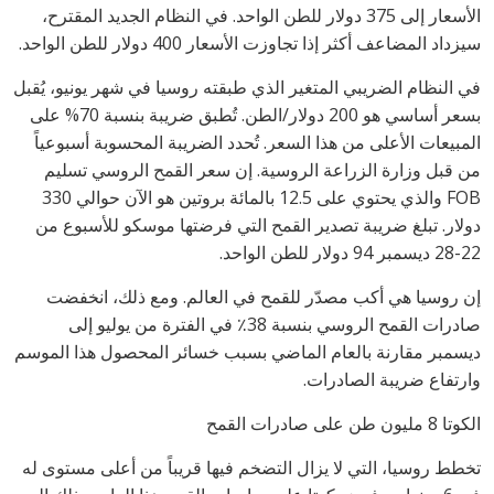
الأسعار إلى 375 دولار للطن الواحد. في النظام الجديد المقترح،
سيزداد المضاعف أكثر إذا تجاوزت الأسعار 400 دولار للطن الواحد.
في النظام الضريبي المتغير الذي طبقته روسيا في شهر يونيو، يُقبل
بسعر أساسي هو 200 دولار/الطن. تُطبق ضريبة بنسبة 70% على
المبيعات الأعلى من هذا السعر. تُحدد الضريبة المحسوبة أسبوعياً
من قبل وزارة الزراعة الروسية. إن سعر القمح الروسي تسليم
FOB والذي يحتوي على 12.5 بالمائة بروتين هو الآن حوالي 330
دولار. تبلغ ضريبة تصدير القمح التي فرضتها موسكو للأسبوع من
22-28 ديسمبر 94 دولار للطن الواحد.
إن روسيا هي أكب مصدّر للقمح في العالم. ومع ذلك، انخفضت
صادرات القمح الروسي بنسبة 38٪ في الفترة من يوليو إلى
ديسمبر مقارنة بالعام الماضي بسبب خسائر المحصول هذا الموسم
وارتفاع ضريبة الصادرات.
الكوتا 8 مليون طن على صادرات القمح
تخطط روسيا، التي لا يزال التضخم فيها قريباً من أعلى مستوى له