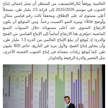
‬أعلى‭ ‬مستوى‭ ‬له‭ ‬على‭ ‬الإطلاق،‭ ‬ومحققاً‭ ‬ثالث‭ ‬رقم‭ ‬قياسي‭ ‬متتالٍ‭.
‬مثل‭ ‬الشعير‭ ‬والذرة‭ ‬الرفيعة‭ ‬والجاودار‭.‬