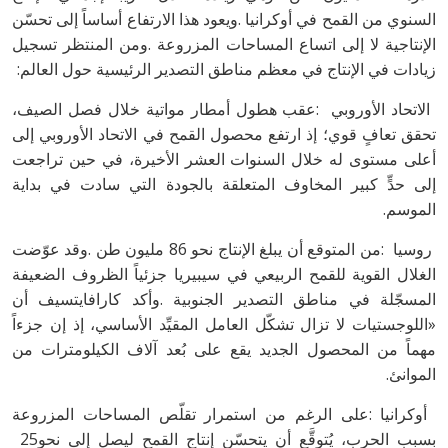
‬زيادات‭ ‬في‭ ‬الإنتاج‭ ‬في‭ ‬معظم‭ ‬مناطق‭ ‬التصدير‭ ‬الرئيسية‭ ‬حول‭ ‬العالم‭:‬
‬الموسم‭.‬
‬الموانئ‭.‬
‬بسبب‭ ‬الحرب،‭ ‬يُتوقَّع‭ ‬أن‭ ‬يتحسّن‭ ‬إنتاج‭ ‬القمح‭ ‬ليصل‭ ‬إلى‭ ‬نحو‭ ‬25‭