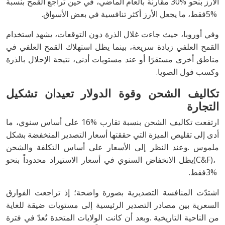
‬5‭% ‬فقط،‭ ‬ما‭ ‬يجعل‭ ‬الأرز‭ ‬أكثر‭ ‬تنافسية‭ ‬في‭ ‬بعض‭ ‬الأسواق‭.‬
‬وكسب‭ ‬فول‭ ‬الصويا.
‬التجارة
‬3‭% ‬فقط‭.‬