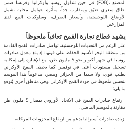
‬المزارعين‭.‬
يشهد‭ ‬قطاع‭ ‬تجارة‭ ‬القمح‭ ‬تعافياً‭ ‬ملحوظاً
‬ما‭ ‬يلي‭:‬
‬مقارنة‭ ‬بالموسم‭ ‬الماضي،
‭ ‬زيادة‭ ‬صادرات‭ ‬أستراليا‭ ‬بدعم‭ ‬من‭ ‬ارتفاع‭ ‬المخزونات‭ ‬المرحّلة،