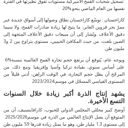
‬نفسها‭ ‬من‭ ‬العام‭ ‬الماضي‭ ‬بنحو‭ ‬20‭%.‬
‬الصين‭ ‬بلغت،‭ ‬من‭ ‬حيث‭ ‬المكافئ‭ ‬الحبيبي،‭ ‬مستوى‭ ‬يتراوح‭ ‬بين‭ ‬2‭ ‬و3‭
‬مليون‭ ‬طن‭.‬
وبوجه‭ ‬عام،‭ ‬يُتوقع‭ ‬أن‭ ‬يرتفع‭ ‬حجم‭ ‬تجارة‭ ‬القمح‭ ‬العالمية‭ ‬بنسبة‭ ‬6‭%
‬المستوى‭ ‬القياسي‭ ‬المسجّل‭ ‬في‭ ‬موسم‭ ‬2023‭/‬2024‭.‬
يشهد‭ ‬إنتاج‭ ‬الذرة‭ ‬أكبر‭ ‬زيادة‭ ‬خلال
‬التسع‭ ‬الأخيرة‭.‬
‬المتوقع‭ ‬أن‭ ‬يصل‭ ‬الإنتاج‭ ‬العالمي‭ ‬من‭ ‬الذرة‭ ‬في‭ ‬موسم‭ ‬2025‭/‬2026‭