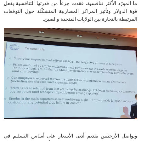
‬المرتبطة‭ ‬بالتجارة‭ ‬بين‭ ‬الولايات‭ ‬المتحدة‭ ‬والصين‭.‬