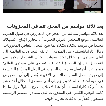
بعد‭ ‬ثلاثة‭ ‬مواسم‭ ‬من‭ ‬العجز،‭ ‬تتعافى‭ ‬المخزونات
‬مجدداً‭ ‬في‭ ‬موسم‭ ‬2025‭/‬2026،‭ ‬بما‭ ‬يتيح‭ ‬المجال‭ ‬لتعافي‭ ‬المخزونات‭.
‬ستتحول‭ ‬فعلاً‭ ‬إلى‭ ‬تدفقات‭ ‬تجارية‭ ‬أقوى‭.‬