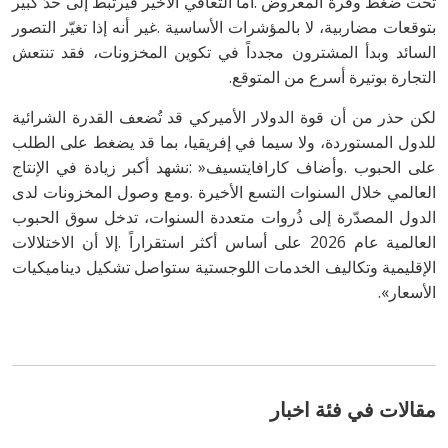
‬التجارة‭ ‬بوتيرة‭ ‬أسرع‭ ‬من‭ ‬المتوقع‭.‬
‬الأسعار‭.‬‮»‬
مقالات في فئة اخبار