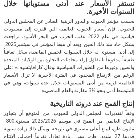
‬السنوات‭ ‬الأخيرة‭.‬
‬بشكل‭ ‬حاد‭ ‬منذ‭ ‬ذلك‭ ‬الحين‭. ‬وبعد‭ ‬أن‭ ‬هبط‭ ‬المؤشر‭ ‬في‭ ‬سبتمبر‭ ‬2025‭
‬المتوسط‭ ‬أدنى‭ ‬بنحو‭ ‬3‭% ‬مقارنة‭ ‬بالعام‭ ‬الماضي‮»‬‭.‬
إنتاج‭ ‬القمح‭ ‬عند‭ ‬ذروته‭ ‬التاريخية
‬الإنتاج‭ ‬العالمي‭ ‬من‭ ‬القمح‭ ‬في‭ ‬موسم‭ ‬2025‭/‬2026‭ ‬مستوى‭ ‬800‭