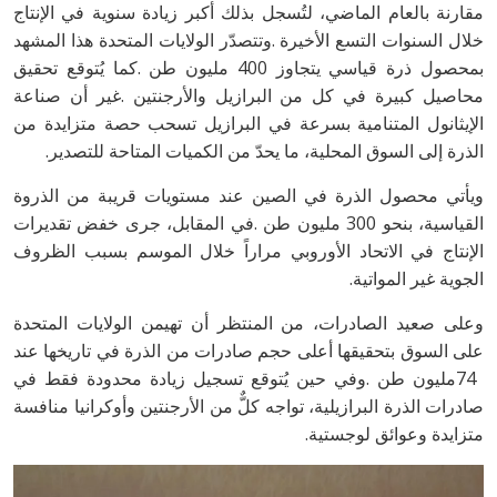
‬الذرة‭ ‬إلى‭ ‬السوق‭ ‬المحلية،‭ ‬ما‭ ‬يحدّ‭ ‬من‭ ‬الكميات‭ ‬المتاحة‭ ‬للتصدير‭.‬
‬الجوية‭ ‬غير‭ ‬المواتية‭.‬
‬متزايدة‭ ‬وعوائق‭ ‬لوجستية‭.‬