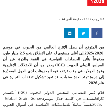
2026؟
03 رجب 1447
7 دقيقة للقراءة
‬عام‭ ‬2026‭.‬
‬كارافايتسيف،‭ ‬في‭ ‬كلمته‭ ‬خلال‭ ‬مؤتمر‭ ‬Global Grain Geneva