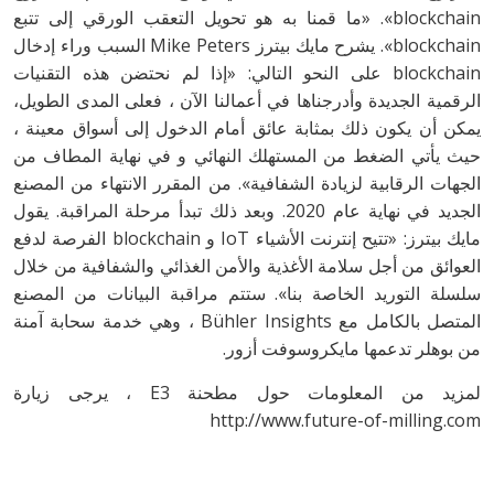
blockchain». «ما قمنا به هو تحويل التعقب الورقي إلى تتبع
blockchain». يشرح مايك بيترز Mike Peters السبب وراء إدخال
blockchain على النحو التالي: «إذا لم نحتضن هذه التقنيات
الرقمية الجديدة وأدرجناها في أعمالنا الآن ، فعلى المدى الطويل،
يمكن أن يكون ذلك بمثابة عائق أمام الدخول إلى أسواق معينة ،
حيث يأتي الضغط من المستهلك النهائي و في نهاية المطاف من
الجهات الرقابية لزيادة الشفافية». من المقرر الانتهاء من المصنع
الجديد في نهاية عام 2020. وبعد ذلك تبدأ مرحلة المراقبة. يقول
مايك بيترز: «تتيح إنترنت الأشياء IoT و blockchain الفرصة لدفع
العوائق من أجل سلامة الأغذية والأمن الغذائي والشفافية من خلال
سلسلة التوريد الخاصة بنا». ستتم مراقبة البيانات من المصنع
المتصل بالكامل مع Bühler Insights ، وهي خدمة سحابة آمنة
من بوهلر تدعمها مايكروسوفت أزور.
لمزيد من المعلومات حول مطحنة E3 ، يرجى زيارة
http://www.future-of-milling.com