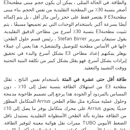
والطاقة. في الحالة المثلى ، يمكن أن يكون حجم مبنى مطحنةE3
أصغر بنسبة 30٪ من المطحنة التقليدية من نفس الحجم. بناء مبنى
مطحنةE3 لا يقتصر فقط على حجز رأس مال أقل ، بل يتم إكماله
أيضًا بسرعة أكبر. باستخدام الوحدات التي تم تجميعها مسبقًا ، يتم
تثبيت مطحنةE3 بنسبة 30٪ أسرع من مطاحن الدقيق التقليدية.
يقول ستيفان بيررير Stefan Birrer ، رئيس قسم حلول الطحن:
«إنها في الأساس مطحنة للتوصيل والتشغيل». هذا يعني أن عملاء
بوهلر يمكنهم إعداد مطاحن E3 بشكل أسرع والبدء في تحقيق
إيرادات بشكل أسرع. فهو يقلل بشكل كبير من تكلفة البنية التحتية
ووقت التشييد والتعقيد.
طاقة أقل حتى عشرة في المئة
باستخدام نفس الناتج ، تقلل
مطحنة E3 من استهلاك الطاقة بنسبة تصل إلى 10٪ ، دون
المساس بالمردود أو الجودة. هذا يرجع إلى تصميم طاحونة مدمجة
وحلول عملية مبتكرة مثل نظام الطحن Arrius المتكامل المطوّر
حديثًا. يحتوي Arrius على محرك متكامل يوفر ما يصل إلى 10٪
من الطاقة مقارنة بآلة الطحن الأسطوانة التقليدية. يستبدل ناقل
الضغط الأنبوبي TUBO ممرات نقل هوائية معينة لتوفير الطاقة.