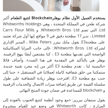
يستخدم العميل الأول نظام بوهلرBlockchain لتتبع الطعام
أكبر
شركة طحن في المملكة المتحدة ، وهي Whitworths Holdings
Ltd. التي تضم Whitworth Bros. Ltd. و Carrs Flour Mills
Limited ، تدير 17 مطحنة دقيق في 9 مواقع. إنها أول شركة تعتمد
على مطحنةE3. يقول مايك بيترز Mike Peters ، المدير الإداري
لشركة Whitworth Bros. Ltd.: «إلى جانب المزايا الميكانيكية
الواضحة التي تقدمها مطحنة E3 ، كنا مقتنعين أيضًا بنهج الرقمنة.
بوهلر هي بالتأكيد في المقدمة في هذا الصدد». وأضاف قائلا
«بالنسبة لنا ، تقدم مطحنة E3 أكثر من إنه مجرد تقنية جديدة.
ستمكننا من خلق شفافية كاملة لعملائنا في المستقبل «. جنبا إلى
جنب مع مطحنة E3، اقترحت بوهلر زيادة الشفافية على طول
سلسلة القيمة عن طريق إضافة ميزات الاتصال والخدمات الرقمية
و blockchain للمساعدة في ضمان جودة المنتج النهائي.
يقول ستيفان بيررير: «مع وجود أنظمة لتتبع الحبوب بالعودة إلى
المزارع ، كانت Whitworth في وضع جيد للقيام بمشروع