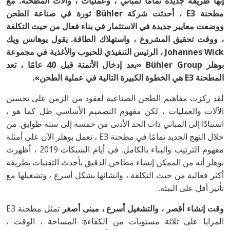
إنها طريقة جديدة تمامًا لمباني ، وعمليات ، وآلات المطحنة. مع
مطحنة E3 ، أحدثت شركة Bühler ثورة في صناعة الطحن
ووضعت معايير جديدة في الاستثمار في بناء فعال من حيث التكلفة
، ووقت تحقيق المشروع ، واستهلاك الطاقة. يقول يوهانس ويك
Johannes Wick ، الرئيس التنفيذي للحبوب والأغذية في مجموعة
بوهلر Bühler Group «بعد إدخال الأتمتة قبل 40 عامًا ، تعد
المطحنة E3 هي الخطوة الكبيرة التالية في عملية الطحن».
لقد ركزت مفاهيم الطحن الصناعية لعقود من الزمن على تحسين
الآلات والعمليات ، لكن مفهوم التصميم الأساسي ظل كما هو ،
استنادًا إلى المباني ذات الحد الأدنى من خمسة إلى ستة طوابق. من
خلال النهج الجديد تمامًا في مطحنة E3 ، تعمل بوهلر الآن على أمثلة
مفهوم الترتيب والبناء بالكامل. في أيام الشبكات 2019 ، أظهرت
بوهلر أنه من الممكن إنشاء مطاحن الدقيق بأحدث التقنيات بطريقة
أكثر فعالية من حيث التكلفة ، وانشائها بشكل أسرع ، وتشغيلها مع
تأثير أقل على البيئة.
وقت إنشاء أقصر ، والتشغيل أسرع ، مبنى أصغر
تمثل مطحنة E3
المزايا على ثلاثة مستويات من الكفاءة: المساحة ، الوقت ،