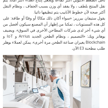
ناقل الضغط الأنبوبي أكثر كفاءة ويجعل إنتاج الغذاء أكثر أمانًا. يتم
نقل المنتج بلطف ، ولا يفقد أي وزن بسبب الجفاف ، ونظام النقل
أكثر صحة لأن خطوط الأنابيب يتم تنظيفها ذاتيا.
يقول ستيفان بيررير: «سواء أكان ذلك مكانًا أو وقتًا أو طاقة: على
كل هذه المستويات ، تمكنا من إظهار أن المصنع سيكون أفضل من
أي شيء آخر لدى شركات المطاحن الأخرى في السوق». ويضيف
يوهانز ويك: «التصميم ، ونظام الطحن الجديد Arrius و IoT و
Blockchain يغيران صناعة الطحن مرة أخرى». يمكن لعملاء بوهلر
طلب مطحنة E3 الآن.