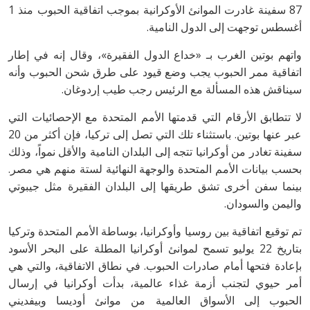
87 سفينة غادرت الموانئ الأوكرانية بموجب اتفاقية الحبوب منذ 1
أغسطس توجهت إلى الدول النامية.
واتهم بوتين الغرب بـ «خداع الدول الفقيرة»، وقال إنه في إطار
اتفاقية ممر الحبوب يجب وضع قيود على طرق شحن الحبوب وأنه
سيناقش هذه المسألة مع الرئيس رجب طيب إردوغان.
لا تتطابق الأرقام التي قدمتها الأمم المتحدة مع الإحصائيات التي
عبر عنها بوتين. باستثناء تلك التي تصل إلى تركيا، فإن أكثر من 20
سفينة تغادر من أوكرانيا تتجه إلى البلدان النامية والأقل نمواً، وذلك
بحسب بيانات الأمم المتحدة والوجهة النهائية لستة منهم هي مصر.
بينما سفن أخرى تشق طريقها إلى البلدان الفقيرة مثل جيبوتي
واليمن والسودان.
تم توقيع اتفاقية بين روسيا وأوكرانيا، بوساطة الأمم المتحدة وتركيا
بتاريخ 22 يوليو تسمح لموانئ أوكرانيا المطلة على البحر الأسود
بإعادة فتحها أمام صادرات الحبوب. في نطاق الاتفاقية، والتي هي
أمر حيوي لتجنب أزمة غذاء عالمية، بدأت أوكرانيا في إرسال
الحبوب إلى الأسواق العالمية من موانئ أوديسا وبيفديني