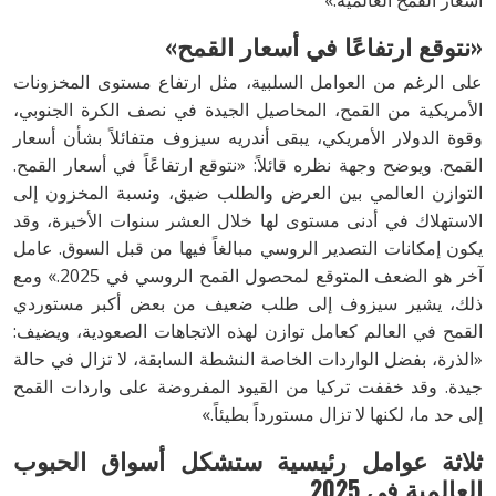
أسعار القمح العالمية.»
«نتوقع ارتفاعًا في أسعار القمح»
على الرغم من العوامل السلبية، مثل ارتفاع مستوى المخزونات
الأمريكية من القمح، المحاصيل الجيدة في نصف الكرة الجنوبي،
وقوة الدولار الأمريكي، يبقى أندريه سيزوف متفائلاً بشأن أسعار
القمح. ويوضح وجهة نظره قائلاً: «نتوقع ارتفاعًاً في أسعار القمح.
التوازن العالمي بين العرض والطلب ضيق، ونسبة المخزون إلى
الاستهلاك في أدنى مستوى لها خلال العشر سنوات الأخيرة، وقد
يكون إمكانات التصدير الروسي مبالغاً فيها من قبل السوق. عامل
آخر هو الضعف المتوقع لمحصول القمح الروسي في 2025.» ومع
ذلك، يشير سيزوف إلى طلب ضعيف من بعض أكبر مستوردي
القمح في العالم كعامل توازن لهذه الاتجاهات الصعودية، ويضيف:
«الذرة، بفضل الواردات الخاصة النشطة السابقة، لا تزال في حالة
جيدة. وقد خففت تركيا من القيود المفروضة على واردات القمح
إلى حد ما، لكنها لا تزال مستورداً بطيئاً.»
ثلاثة عوامل رئيسية ستشكل أسواق الحبوب
العالمية في 2025