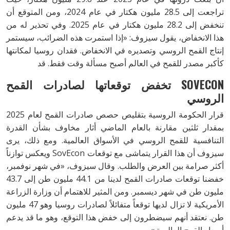
تراجعت إلى 28.5 مليون هكتار في عام 2024، ومن المتوقع أن
تنخفض إلى 28.2 مليون هكتار في عام 2025. وفي تحذير له من
هذا الانخفاض، يقول سيزوف: «إذا استمرت هذه الضرائب، سيستمر
إنتاج القمح الروسي وتصديره في الانخفاض. فقدان روسيا لمكانتها
كأكبر مصدر للقمح في العالم أصبح مسألة وقت فقط. قد
SOVECON تخفض توقعاتها لصادرات
القمح
الروسي
قرار الحكومة الروسية بتقليص حصص صادرات القمح لعام 2025
بمقدار ثلثين مقارنة بالعام الماضي أثار مخاوف بشأن القدرة
التنافسية للقمح الروسي في الأسواق العالمية. ومع ذلك، يرى
سيزوف أن هذا القرار يتماشى مع توقعات SovEcon ويعكس توازناً
أكثر صرامة بين العرض والطلب. وقال سيزوف، «في شهر نوفمبر،
خفضنا توقعات صادرات القمح لدينا من 44.1 مليون طن إلى 43.7
مليون طن في شهر ديسمبر. ومن المثير للاهتمام أن وزارة الزراعة
الأمريكية لا تزال لديها توقعاً متفائلاً لصادرات روسيا وهو 47 مليون
طن. نعتقد أنهم سيضطرون إلى خفض هذا التوقع، وهو ما قد يدعم