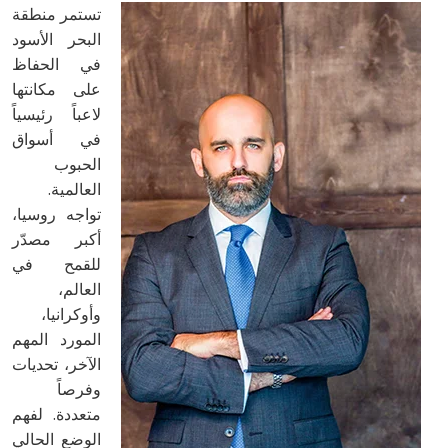
تستمر منطقة
البحر الأسود
في الحفاظ
على مكانتها
لاعباً رئيسياً
في أسواق
الحبوب
العالمية.
تواجه روسيا،
أكبر مصدّر
للقمح في
العالم،
وأوكرانيا،
المورد المهم
الآخر، تحديات
وفرصاً
متعددة. لفهم
الوضع الحالي