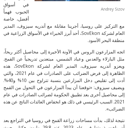
في أسواق
Andrey Sizov
الحبوب فهماً
أفضل، خاصة
مع التركيز على روسيا، أجرينا مقابلة مع أندريه سيزوف، المدير
العام لشركة SovEkon، أحد أبرز الخبراء في الأسواق الزراعية في
منطقة البحر الأسود.
اتجه المزارعون الروس في الآونة الأخيرة إلى محاصيل أكثر ربحاً،
مثل البازلاء والعدس وعباد الشمس، مبتعدين تدريجياً عن القمح.
ويعزو أندريه سيزوف، المدير العام لشركة SovEkon، هذه
الظاهرة إلى فرض الضرائب على الصادرات في عام 2021، والتي
أدت إلى تقليص دخل المزارعين بنسبة تتراوح بين 10% و40%.
ويضيف سيزوف: «توقعنا أن يبدأ المزارعون في التحول من القمح
إلى محاصيل أخرى بعد تطبيق الحكومة لضرائب الصادرات في عام
2021. السبب الرئيسي في ذلك هو انخفاض العائدات الناتج عن هذه
الضرائب».
نتيجة لذلك، بدأت مساحات زراعة القمح في روسيا في التراجع بعد
أن بلغت ذروتها في عام 2023 عند 29.8 مليون هكتار، حيث