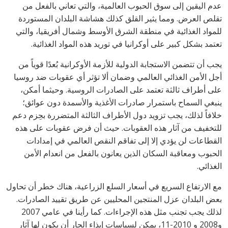
عدم اليقين إلى سوق الحبوب العالمية، والتي تعاني بالفعل من
تقلص العرض. ومما يثير القلق كذلك هشاشة البلدان المستوردة
للمواد الغذائية في منطقة الشرق الأوسط وشمال أفريقيا، والتي
تعتمد بشكل كبير على أوكرانيا في توريد هذه المواد الغذائية.
يجب أن تتضمن الاستجابة الدولية للأزمة الأوكرانية بُعدًا قوياً من
أجل الأمن الغذائي العالمي وضمان ألا تؤثر أي عقوبات ضد روسيا
على أطراف ثالثة تعتمد على الصادرات الروسية. وحيثما أمكن،
ينبغي السماح باستمرار صادرات الأغذية والأسمدة دون عوائق؛
خلافاً لذلك، يجب تزويد دول الأطراف الثالثة المتضررة بحِزم دعم
للتخفيف من آثار هذه العقوبات. حيث أن فرض عقوبات على هذه
القطاعات لن يؤدي إلا إلى تفاقم النقص العالمي في إمدادات
الحبوب ومعاقبة السكان الذين يعانون بالفعل من انعدام الأمن
الغذائي.
مع الارتفاع السريع في أسعار السلع الزراعية، هناك خطر أن تحاول
بعض البلدان عزل المنتجين المحليين عن طريق تقييد الصادرات.
لذلك يجب تجنب مثل هذه الإجراءات. كما رأينا في عامي 2007
و2008 و 2010-11، يمكن لسياسات إيذاء الجار أن يكون لها آثار