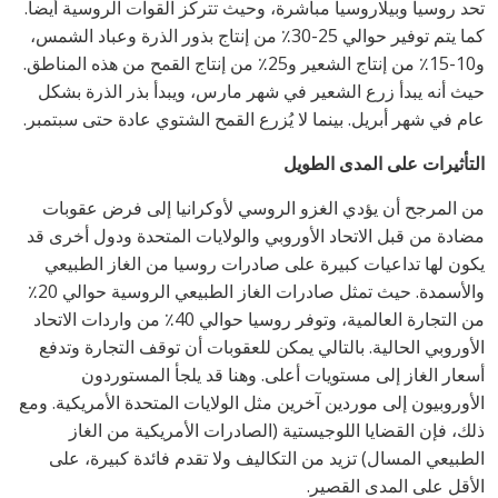
تحد روسيا وبيلاروسيا مباشرة، وحيث تتركز القوات الروسية أيضاً.
كما يتم توفير حوالي 25-30٪ من إنتاج بذور الذرة وعباد الشمس،
و10-15٪ من إنتاج الشعير و25٪ من إنتاج القمح من هذه المناطق.
حيث أنه يبدأ زرع الشعير في شهر مارس، ويبدأ بذر الذرة بشكل
عام في شهر أبريل. بينما لا يُزرع القمح الشتوي عادة حتى سبتمبر.
التأثيرات على المدى الطويل
من المرجح أن يؤدي الغزو الروسي لأوكرانيا إلى فرض عقوبات
مضادة من قبل الاتحاد الأوروبي والولايات المتحدة ودول أخرى قد
يكون لها تداعيات كبيرة على صادرات روسيا من الغاز الطبيعي
والأسمدة. حيث تمثل صادرات الغاز الطبيعي الروسية حوالي 20٪
من التجارة العالمية، وتوفر روسيا حوالي 40٪ من واردات الاتحاد
الأوروبي الحالية. بالتالي يمكن للعقوبات أن توقف التجارة وتدفع
أسعار الغاز إلى مستويات أعلى. وهنا قد يلجأ المستوردون
الأوروبيون إلى موردين آخرين مثل الولايات المتحدة الأمريكية. ومع
ذلك، فإن القضايا اللوجيستية (الصادرات الأمريكية من الغاز
الطبيعي المسال) تزيد من التكاليف ولا تقدم فائدة كبيرة، على
الأقل على المدى القصير.