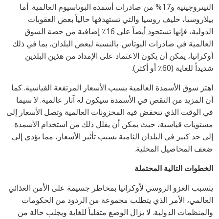
النيتروجينية و17% من صادرات أسمدة البوتاسيوم العالمية. أما
بيلاروسيا، حليف روسيا والتي تستهدفها حالياً بعض العقوبات
الدولية، فإنها تستحوذ أيضاً على 16٪ إضافية من حصة السوق
العالمية في صادرات البوتاس. بالنسبة لبعض البلدان، بما في ذلك
أوكرانيا، يمكن أن يكون الاعتماد على الإمداد من هذين البلدين
شديداً للغاية (60٪ أو أكثر).
اهتز سوق الأسمدة العالمية بسبب الأسعار المرتفعة القياسية. كما
أن المزيد من النقص في الأسمدة سيكون له آثار عالمية. لا سيما
في الوقت الذي تنخفض فيه المخزونات العالمية وتصل الأسعار إلى
مستويات قياسية، حيث يمكن أن يقلل ذلك من استخدام الأسمدة
إلى حد كبير في البلدان النامية بسبب تأثير الأسعار، مما يؤدي إلى
ضعف المحاصيل المحلية.
الخطوات التالية المحتملة
يتسبب الغزو الروسي لأوكرانيا بمخاطر جسيمة على الأمن الغذائي
العالمي، الأمر الذي يتطلب مجموعة من الردود من الحكومات
والمنظمات الدولية. لا يزال الوضع متقلباً للغاية ويجلب حالة من