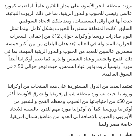
برزت منطقة البحر الأسود، على مدار الثلاثين عاماً الماضية، كمورد
عالمي رئيسي للحبوب والبذور الزيتية، بما في ذلك الزيوت النباتية.
حيث أنها في أوائل التسعينيات، وبعد تفكك الاتحاد السوفيتي
السابق، كانت المنطقة مستورداً للحبوب بشكل كامل. بينما تمثل
اليوم صادرات روسيا وأوكرانيا حوالي 12٪ من إجمالي السعرات
الحرارية المتداولة في العالم. يُعد هذان البلدان من بين أكبر خمسة
مصدرين عالميين للعديد من الحبوب والبذور الزيتية المهمة، بما في
ذلك القمح والشعير وعباد الشمس والذرة. كما تعتبر أوكرانيا أيضاً
مورداً رئيسياً لزيت بذور عباد الشمس، حيث توفر حوالي 50 ٪ في
السوق العالمية.
تعتمد العديد من الدول المستوردة على هذه المنتجات من أوكرانيا
وروسيا. حيث تستورد منطقة شمال إفريقيا والشرق الأوسط أكثر
من 50٪ من احتياجاتها من الحبوب ومعظم القمح والشعير من
أوكرانيا وروسيا. كما أن أوكرانيا مورد مهم للذرة بالنسبة للاتحاد
الأوروبي والصين، بالإضافة إلى العديد من مناطق شمال إفريقيا،
خاصة مصر وليبيا.
التأثيرات المحتملة على المدى القصي