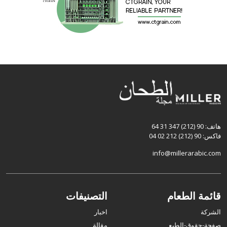
هاتف: 90 (212) 347 31 64
فاكس: 90 (212) 212 02 04
info@millerarabic.com
قائمة الطعام
التصنيفات
الشركة
اخبار
صفحة-حقوق-الطبع
مقالة