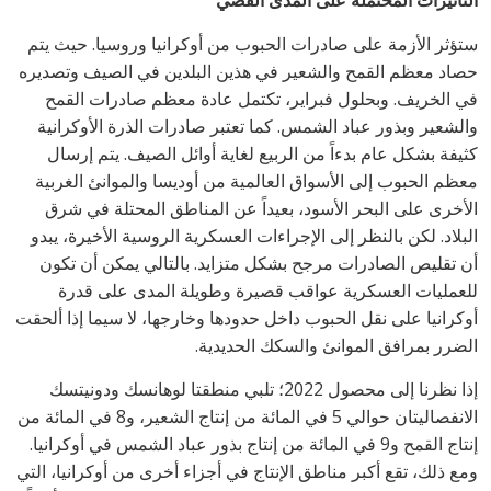
ستؤثر الأزمة على صادرات الحبوب من أوكرانيا وروسيا. حيث يتم
حصاد معظم القمح والشعير في هذين البلدين في الصيف وتصديره
في الخريف. وبحلول فبراير، تكتمل عادة معظم صادرات القمح
والشعير وبذور عباد الشمس. كما تعتبر صادرات الذرة الأوكرانية
كثيفة بشكل عام بدءاً من الربيع لغاية أوائل الصيف. يتم إرسال
معظم الحبوب إلى الأسواق العالمية من أوديسا والموانئ الغربية
الأخرى على البحر الأسود، بعيداً عن المناطق المحتلة في شرق
البلاد. لكن بالنظر إلى الإجراءات العسكرية الروسية الأخيرة، يبدو
أن تقليص الصادرات مرجح بشكل متزايد. بالتالي يمكن أن تكون
للعمليات العسكرية عواقب قصيرة وطويلة المدى على قدرة
أوكرانيا على نقل الحبوب داخل حدودها وخارجها، لا سيما إذا ألحقت
الضرر بمرافق الموانئ والسكك الحديدية.
إذا نظرنا إلى محصول 2022؛ تلبي منطقتا لوهانسك ودونيتسك
الانفصاليتان حوالي 5 في المائة من إنتاج الشعير، و8 في المائة من
إنتاج القمح و9 في المائة من إنتاج بذور عباد الشمس في أوكرانيا.
ومع ذلك، تقع أكبر مناطق الإنتاج في أجزاء أخرى من أوكرانيا، التي