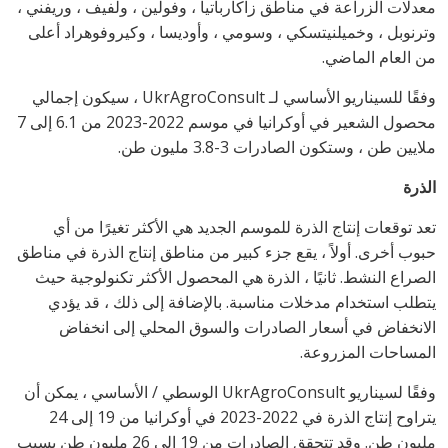
معدلات الزراعة في مناطق زاكارباتيا ، وفولين ، ولفيف ، وريفني ،
وترنوبل ، وخميلنيتسكي ، وسومي ، وأوديسا ، وكيروفوهراد أعلى
من العام الماضي.
وفقًا للسيناريو الأساسي لـ
UkrAgroConsult
، سيكون إجمالي
محصول الشعير في أوكرانيا في موسم 2022-2023 من 6.1 إلى 7
ملايين طن ، وستكون الصادرات 3-3.8 مليون طن.
الذرة
تعد توقعات إنتاج الذرة للموسم الجديد هي الأكثر تغيرًا من أي
حبوب أخرى. أولاً ، يقع جزء كبير من مناطق إنتاج الذرة في مناطق
الصراع النشط. ثانيًا ، الذرة هي المحصول الأكثر تكنولوجية حيث
يتطلب استخدام مدخلات مناسبة. بالإضافة إلى ذلك ، قد يؤدي
الانخفاض في أسعار الصادرات والسوق المحلي إلى انخفاض
المساحات المزروعة.
وفقًا لسيناريو
UkrAgroConsult
الوسطي / الأساسي ، يمكن أن
يتراوح إنتاج الذرة في 2022-2023 في أوكرانيا من 19 إلى 24
مليون طن. وقد تتحقق الصادرات من 19 إلى 26 مليون طن بسبب