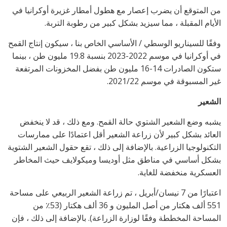
من المتوقع أن يضرب إعصار مع هطول أمطار غزيرة أوكرانيا في
الأيام المقبلة ، مما سيزيد بشكل كبير من رطوبة التربة.
وفقًا للسيناريو الوسطي / الأساسي الخاص بنا ، سيكون إنتاج القمح
في أوكرانيا في موسم 2022-2023 بنسبة 19.8 مليون طن ، بينما
ستكون الصادرات 14-16 مليون طن بفضل المخزونات المرتفعة
غير المسبوقة في موسم 2021/22.
الشعير
يشبه وضع الشعير الشتوي حالة القمح. ومع ذلك ، قد لا ينخفض ​​
العائد بشكل كبير لأن زراعة الشعير أقل اعتمادًا على ممارسات
التكنولوجيا الزراعية. بالإضافة إلى ذلك ، تقع حقول الشعير الشتوية
بشكل أساسي في مناطق مثل أوديسا وميكولايف حيث المخاطر
العسكرية منخفضة للغاية.
اعتبارًا من 7 نيسان/أبريل ، تم زراعة الشعير الربيعي على مساحة
551 ألف هكتار من أصل المليون و 36 ألف هكتار (53٪ من
المساحة المخططة وفقًا لوزارة الزراعة). بالإضافة إلى ذلك ، فإن