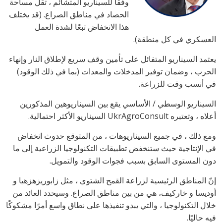
وفقًا للسيناريو المتشائم ، تقل مساحة
الحصاد في مناطق الصراع. (قد يختلف
هذا الانخفاض تبعًا لشدة العمل
العسكري في كل منطقة).
يعتمد السيناريو المتفائل على تأمين وقف سريع لإطلاق النار وإنهاء
الحرب ، وضمان توفير المدخلات والمعدات (بما في ذلك الوقود)
في أنسب وقت للزراعة.
السيناريو الوسطي / الأساسي يقع بين السيناريوهين المذكورين
أعلاه ، وتعتبره
UkrAgroConsult
السيناريو الأكثر احتمالية.
ومع ذلك ، في جميع السيناريوهات ، من المتوقع حدوث انخفاض
في الإنتاجية حيث ستنخفض تطبيقات التكنولوجيا الزراعية إلى ما
دون المستوى السابق بسبب فجوات الوقود والتمويل.
إنّ المناطق الرئيسية لزراعة القمح الشتوي ، مثل زابوريزهزهيا و
أوديسا و خاركيف، هي من بين مناطق الصراع. وسيحدد العائد من
خلال التكنولوجيا ، والتي يبدو تنفيذها على نطاق واسع أمرًا مشكوكًا
فيه حاليًا.