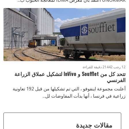
UNORMAK أعتقد بأن معرض IDMA لمعالجة الحبوب ب...
12 رجب 1442
2 دقيقة للقراءة
تتحد كل من Soufflet و InVivo لتشكيل عملاق الزراعة
الفرنسي
أعلنت مجموعة اينفوفو ، التي تم تشكيلها من قبل 192 تعاونية
زراعية في فرنسا ، أنها بدأت المفاوضات لل...
مقالات جديدة