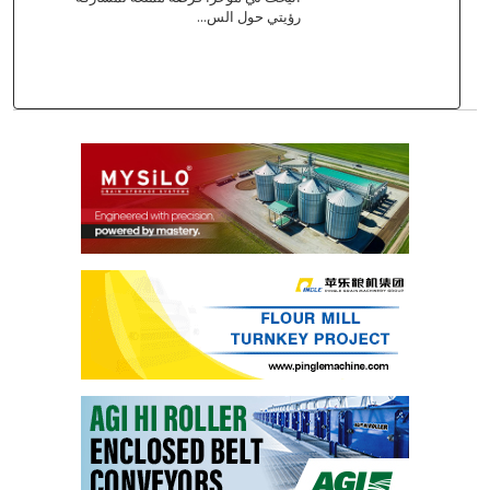
رؤيتي حول الس...