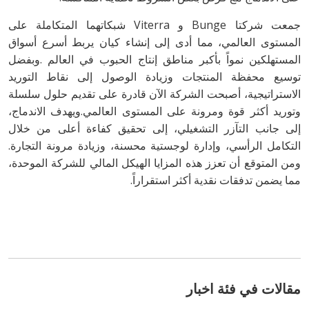
‬التكامل‭ ‬الرأسي،‭ ‬وإدارة‭ ‬لوجستية‭ ‬محسنة،‭ ‬وزيادة‭ ‬مرونة‭ ‬التجارة‭.
‬مما‭ ‬يضمن‭ ‬تدفقات‭ ‬نقدية‭ ‬أكثر‭ ‬استقراراً‭.‬
مقالات في فئة اخبار