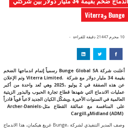
اندماج ضخم بقيمة 34 مليار دولار بين شركتي
Bunge وViterra
10 محرم 1447
2 دقيقة للقراءة
‬على‭ ‬المنافسة‭ ‬مع‭ ‬عمالقة‭ ‬القطاع‭ ‬مثل‭ ‬Archer-Daniels-
Midland‭ (‬ADM‭) ‬وCargill‭.‬