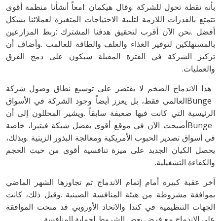
‬والعمليات‭.‬
‬والكفاءة‭ ‬التشغيلية‭.‬
‬على‭ ‬الاندماج‭ ‬مع‭ ‬فرض‭ ‬بعض‭ ‬الشروط‭ ‬لحماية‭ ‬المنافسة‭.‬